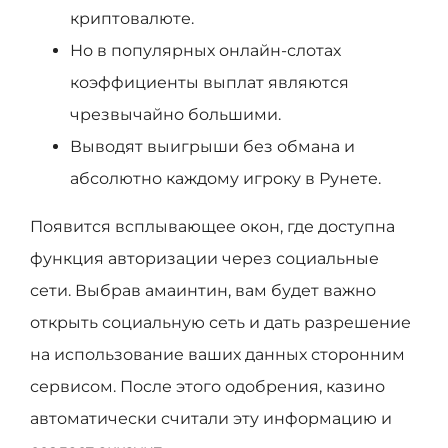
криптовалюте.
Но в популярных онлайн-слотах
коэффициенты выплат являются
чрезвычайно большими.
Выводят выигрыши без обмана и
абсолютно каждому игроку в Рунете.
Появится всплывающее окон, где доступна
функция авторизации через социальные
сети. Выбрав амаинтин, вам будет важно
открыть социальную сеть и дать разрешение
на использование ваших данных сторонним
сервисом. После этого одобрения, казино
автоматически считали эту информацию и