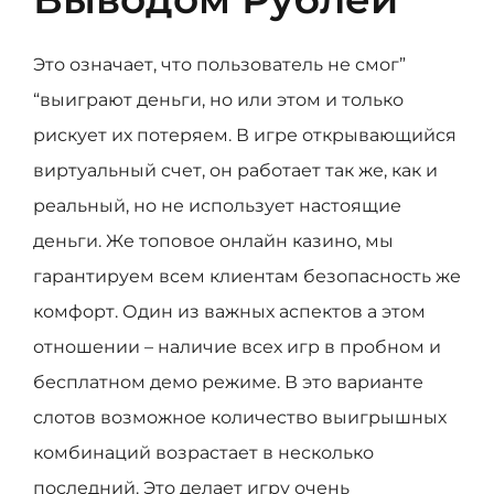
Это означает, что пользователь не смог”
“выиграют деньги, но или этом и только
рискует их потеряем. В игре открывающийся
виртуальный счет, он работает так же, как и
реальный, но не использует настоящие
деньги. Же топовое онлайн казино, мы
гарантируем всем клиентам безопасность же
комфорт. Один из важных аспектов а этом
отношении – наличие всех игр в пробном и
бесплатном демо режиме. В это варианте
слотов возможное количество выигрышных
комбинаций возрастает в несколько
последний. Это делает игру очень