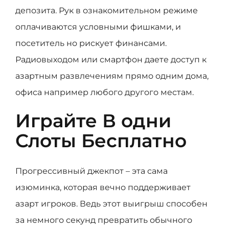
депозита. Рук в ознакомительном режиме
оплачиваются условными фишками, и
посетитель но рискует финансами.
Радиовыходом или смартфон даете доступ к
азартным развлечениям прямо одним дома,
офиса например любого другого местам.
Играйте В одни
Слоты Бесплатно
Прогрессивный джекпот – эта сама
изюминка, которая вечно поддерживает
азарт игроков. Ведь этот выигрыш способен
за немного секунд превратить обычного