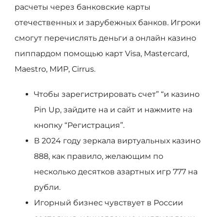
расчеты через банковские карты
отечественных и зарубежных банков. Игроки
смогут перечислять деньги а онлайн казино
пиппардом помощью карт Visa, Mastercard,
Maestro, МИР, Cirrus.
Чтобы зарегистрировать счет” “и казино
Pin Up, зайдите на и сайт и нажмите на
кнопку “Регистрация”.
В 2024 году зеркала виртуальных казино
888, как правило, желающим по
несколько десятков азартных игр 777 на
рубли.
Игорный бизнес чувствует в России