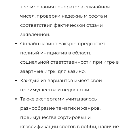
тестирования генератора случайном
чисел, проверки надежным софта и
соответствия фактической отдачи
заявленной.
Онлайн казино Fairspin предлагает
полный инициатив в область
социальной ответственности при игре в
азартные игры для казино.
Каждый из вариантов имеет свои
преимущества и недостатки.
Также экспертами учитывалось
разнообразие тематик и жанров,
преимущества сортировки и
классификации слотов в лобби, наличие