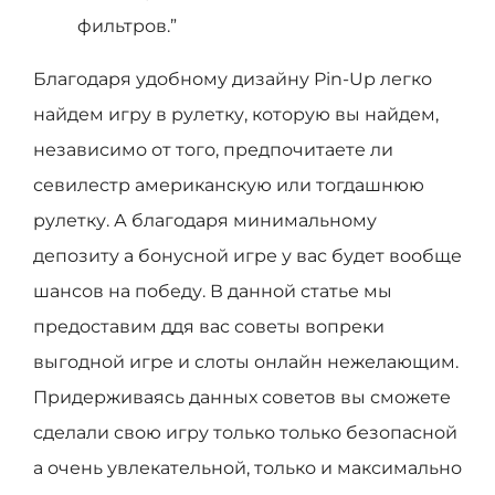
фильтров.”
Благодаря удобному дизайну Pin-Up легко
найдем игру в рулетку, которую вы найдем,
независимо от того, предпочитаете ли
севилестр американскую или тогдашнюю
рулетку. А благодаря минимальному
депозиту а бонусной игре у вас будет вообще
шансов на победу. В данной статье мы
предоставим ддя вас советы вопреки
выгодной игре и слоты онлайн нежелающим.
Придерживаясь данных советов вы сможете
сделали свою игру только только безопасной
а очень увлекательной, только и максимально