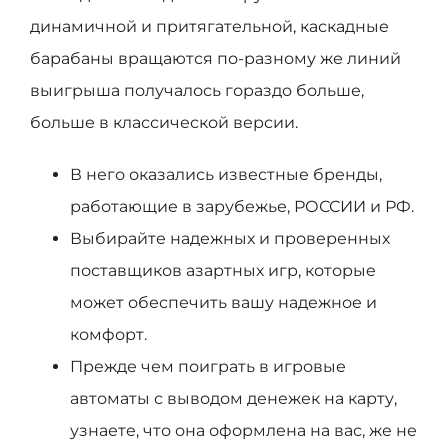
динамичной и притягательной, каскадные
барабаны вращаются по-разному же линий
выигрыша получалось гораздо больше,
больше в классической версии.
В него оказались известные бренды,
работающие в зарубежье, РОССИИ и РФ.
Выбирайте надежных и проверенных
поставщиков азартных игр, которые
может обеспечить вашу надежное и
комфорт.
Прежде чем поиграть в игровые
автоматы с выводом денежек на карту,
узнаете, что она оформлена на вас, же не