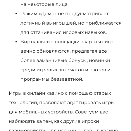
на некоторые лица.
Режим «Демо» не предусматривает
логичный выигрышей, но приближается
для оттачивания игровых навыков.
Виртуальные площадки азартных игр
вечно обновляются, предлагая всё
более заманчивые бонусы, новинки
среди игровых автоматов и слотов и
программы беззаветной.
Игры в онлайн казино с помощью старых
технологий, позволяют адаптировать игры
для мобильных устройств. Советуем вас
наблюдать за тем, как другие игроки
взаимодействуют с играми онлайн в казино,