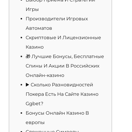
Игры
Производители Игровых
Автоматов
Скриптовые И Лицензионные
Казино
🎁 Лучшие Бонусы, Бесплатные
Спины И Акции В Российских
Онлайн-казино
▶️ Сколько Разновидностей
Покера Есть На Сайте Казино
Ggbet?
Бонусы Онлайн Казино В
европы
Сложенные Символы