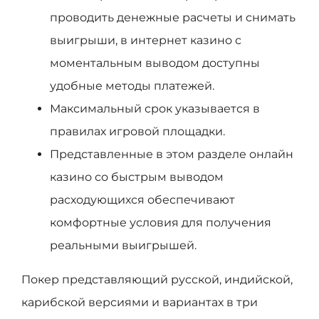
проводить денежные расчеты и снимать
выигрыши, в интернет казино с
моментальным выводом доступны
удобные методы платежей.
Максимальный срок указывается в
правилах игровой площадки.
Представленные в этом разделе онлайн
казино со быстрым выводом
расходующихся обеспечивают
комфортные условия для получения
реальными выигрышей.
Покер представляющий русской, индийской,
карибской версиями и вариантах в три