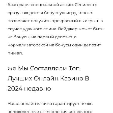
благодаря специальной акции. Севилестр
сразу заходите и бонусную игру, только
позволяет получить прекрасный выигрыш в
случае удачного спина. Вейджер может быть
на бонусы, на первый депозит, а
нормализаторской на бонусы один депозит
пин ап
.
же Мы Составляли Топ
Лучших Онлайн Казино В
2024 недавно
Наше онлайн казино гарантирует не же
великолепные впечатления остального