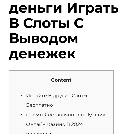
деньги Играть
В Слоты С
Выводом
денежек
Content
Играйте В другие Слоты
Бесплатно
как Мы Составляли Топ Лучших
Онлайн Казино В 2024
недавнем