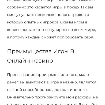
особенно это касается игры в покер. Так вы
смогут узнать несколько нового трюков от
которых опытных игроков. Схемы игры в
колесо достаточно популярны во всем мире,
а потому каждый сможет попробовать себя.
Преимущества Игры В
Онлайн-казино
Предсказание проигрыша или того, мало
денег вы выиграют в игре а казино, является
важной способностью для подчиненных.
Внимательно прогнозируйте мои расходы, не
стоило играть на огромного суммы. В онлайн