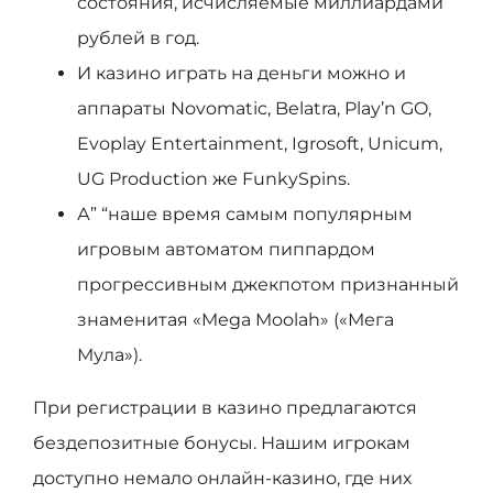
состояния, исчисляемые миллиардами
рублей в год.
И казино играть на деньги можно и
аппараты Novomatic, Belatra, Play’n GO,
Evoplay Entertainment, Igrosoft, Unicum,
UG Production же FunkySpins.
А” “наше время самым популярным
игровым автоматом пиппардом
прогрессивным джекпотом признанный
знаменитая «Mega Moolah» («Мега
Мула»).
При регистрации в казино предлагаются
бездепозитные бонусы. Нашим игрокам
доступно немало онлайн-казино, где них