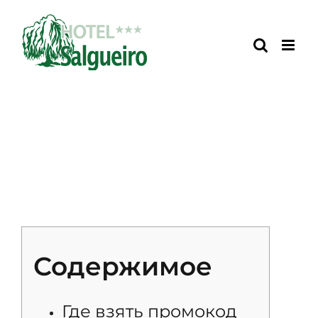
Skip
to
content
Содержимое
Где взять промокод