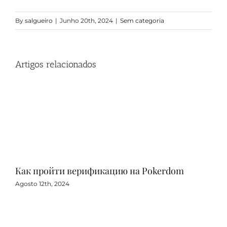
By
salgueiro
|
Junho 20th, 2024
|
Sem categoria
Artigos relacionados
Как пройти верификацию на Pokerdom
Игр
с 
Agosto 12th, 2024
Agos