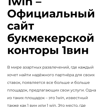
1win –
Официальный
сайт
букмекерской
конторы 1вин
В мире азартных развлечений, где каждый
хочет найти надёжного партнёра для своих
ставок, появляется все больше и больше
площадок, предлагающих свои услуги. Одна
из таких площадок – это 1win, известный
также как 1 вин или 1 win. Это место, где