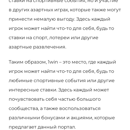
ставки на спортивные события, но и участие
в других азартных играх, которые также могут
принести немалую выгоду. Здесь каждый
игрок может найти что-то для себя, будь то
ставки на спорт, лотереи или другие
азартные развлечения.
Таким образом, 1win – это место, где каждый
игрок может найти что-то для себя, будь то
любимые спортивные события или другие
интересные ставки. Здесь каждый может
почувствовать себя частью большого
сообщества, а также воспользоваться
различными бонусами и акциями, которые
предлагает данный портал.