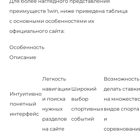
Для более наглядного представления
преимуществ 1win, ниже приведена таблица
с основными особенностями их
официального сайта:
Особенность
Описание
Легкость
Возможность
навигации
Широкий
делать ставки
Интуитивно
и поиска
выбор
на множеств
понятный
нужных
спортивных
видов спорта
интерфейс
разделов
событий
и
на сайте
соревновани