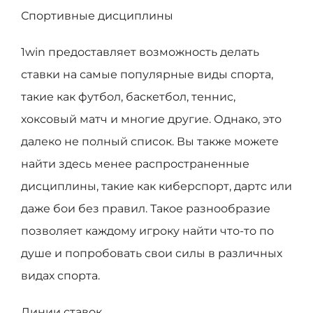
Спортивные дисциплины
1win предоставляет возможность делать
ставки на самые популярные виды спорта,
такие как футбол, баскетбол, теннис,
хоксовый матч и многие другие. Однако, это
далеко не полный список. Вы также можете
найти здесь менее распространенные
дисциплины, такие как киберспорт, дартс или
даже бои без правил. Такое разнообразие
позволяет каждому игроку найти что-то по
душе и попробовать свои силы в различных
видах спорта.
Линии ставок