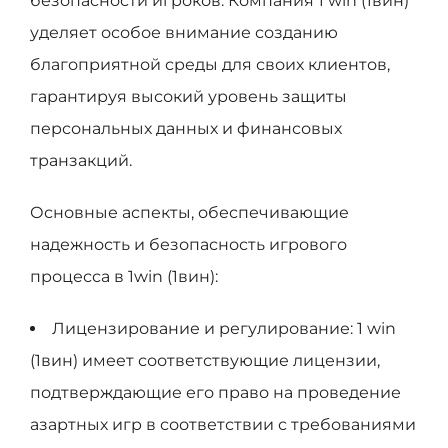
безопасности игроков. Компания 1 win (1вин)
уделяет особое внимание созданию
благоприятной среды для своих клиентов,
гарантируя высокий уровень защиты
персональных данных и финансовых
транзакций.
Основные аспекты, обеспечивающие
надежность и безопасность игрового
процесса в 1win (1вин):
Лицензирование и регулирование: 1 win
(1вин) имеет соответствующие лицензии,
подтверждающие его право на проведение
азартных игр в соответствии с требованиями