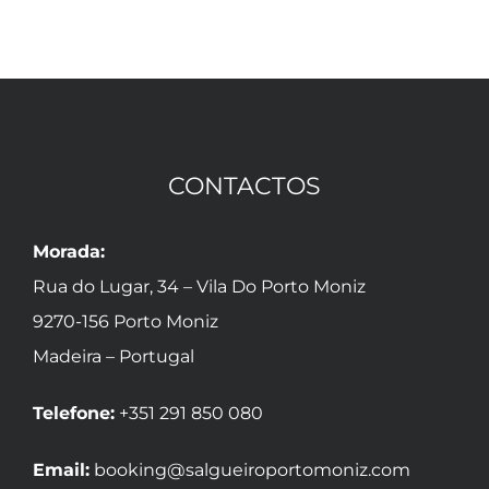
CONTACTOS
Morada:
Rua do Lugar, 34 – Vila Do Porto Moniz
9270-156 Porto Moniz
Madeira – Portugal
Telefone:
+351 291 850 080
Email:
booking@salgueiroportomoniz.com