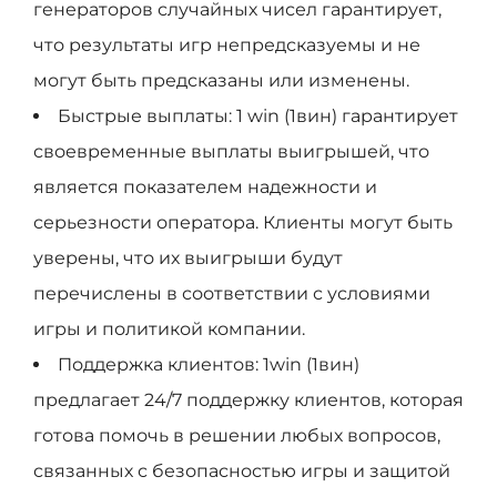
генераторов случайных чисел гарантирует,
что результаты игр непредсказуемы и не
могут быть предсказаны или изменены.
Быстрые выплаты: 1 win (1вин) гарантирует
своевременные выплаты выигрышей, что
является показателем надежности и
серьезности оператора. Клиенты могут быть
уверены, что их выигрыши будут
перечислены в соответствии с условиями
игры и политикой компании.
Поддержка клиентов: 1win (1вин)
предлагает 24/7 поддержку клиентов, которая
готова помочь в решении любых вопросов,
связанных с безопасностью игры и защитой