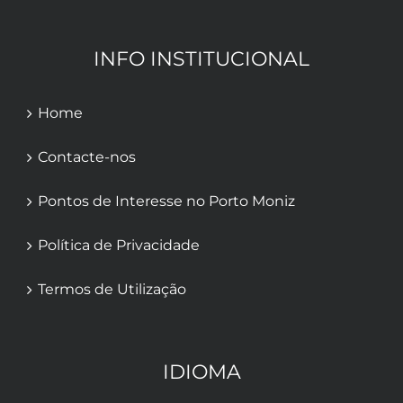
INFO INSTITUCIONAL
Home
Contacte-nos
Pontos de Interesse no Porto Moniz
Política de Privacidade
Termos de Utilização
IDIOMA