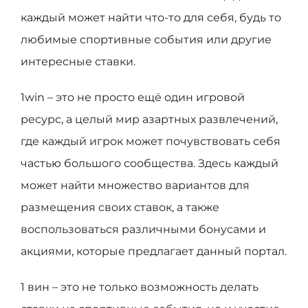
каждый может найти что-то для себя, будь то
любимые спортивные события или другие
интересные ставки.
1win – это не просто ещё один игровой
ресурс, а целый мир азартных развлечений,
где каждый игрок может почувствовать себя
частью большого сообщества. Здесь каждый
может найти множество вариантов для
размещения своих ставок, а также
воспользоваться различными бонусами и
акциями, которые предлагает данный портал.
1 вин – это не только возможность делать