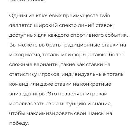
Одним из ключевых преимуществ 1win
является широкий спектр линий ставок,
доступных для каждого спортивного события.
Вы можете выбрать традиционные ставки на
исход матча, тоталы или форы, а также более
сложные варианты, такие как ставки на
статистику игроков, индивидуальные тоталы
команд или даже ставки на конкретные
эпизоды игры. Это позволяет игрокам
использовать свою интуицию и знания,
чтобы максимизировать свои шансы на
победу.