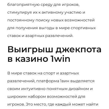
благоприятную среду для игроков,
стимулируя их к активному участию и
постоянному поиску новых возможностей
для получения выгоды в мире спортивных
ставок и азартных развлечений.
Выигрыш джекпота
в казино 1win
В мире ставок на спорт и азартных
развлечений, платформа 1вин выделяется
своим интуитивно понятным дизайном и
широким набором возможностей для
игроков. Это место, где каждый может найти