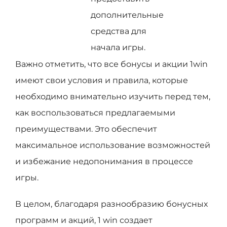
дополнительные
средства для
начала игры.
Важно отметить, что все бонусы и акции 1win
имеют свои условия и правила, которые
необходимо внимательно изучить перед тем,
как воспользоваться предлагаемыми
преимуществами. Это обеспечит
максимальное использование возможностей
и избежание недопонимания в процессе
игры.
В целом, благодаря разнообразию бонусных
программ и акций, 1 win создает