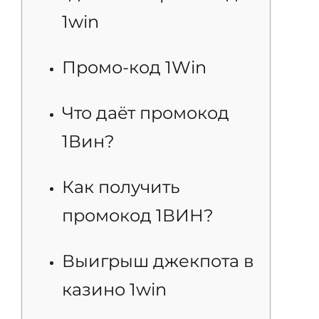
1win
Промо-код 1Win
Что даёт промокод
1Вин?
Как получить
промокод 1ВИН?
Выигрыш джекпота в
казино 1win