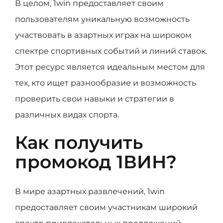
В целом, 1win предоставляет своим
пользователям уникальную возможность
участвовать в азартных играх на широком
спектре спортивных событий и линий ставок.
Этот ресурс является идеальным местом для
тех, кто ищет разнообразие и возможность
проверить свои навыки и стратегии в
различных видах спорта.
Как получить
промокод 1ВИН?
В мире азартных развлечений, 1win
предоставляет своим участникам широкий