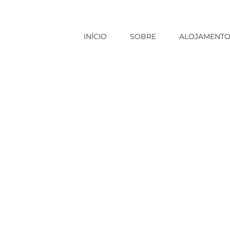
INÍCIO
SOBRE
ALOJAMENT
Início
|
1xbet apk
|
1xbet Az Rəsmi Sayt