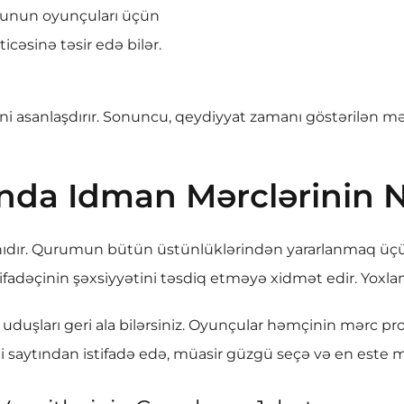
unun oyunçuları üçün
əsinə təsir edə bilər.
ini asanlaşdırır. Sonuncu, qeydiyyat zamanı göstərilən m
da Idman Mərclərinin N
ıdır. Qurumun bütün üstünlüklərindən yararlanmaq üç
adəçinin şəxsiyyətini təsdiq etməyə xidmət edir. Yoxlam
duşları geri ala bilərsiniz. Oyunçular həmçinin mərc proq
aytından istifadə edə, müasir güzgü seçə və en este m