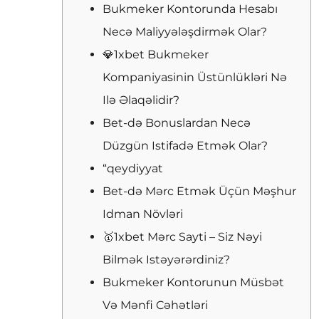
Bukmeker Kontorunda Hesabı
Necə Maliyyələşdirmək Olar?
💎1xbet Bukmeker
Kompaniyasinin Üstünlükləri Nə
Ilə Əlaqəlidir?
Bet-də Bonuslardan Necə
Düzgün Istifadə Etmək Olar?
“qeydiyyat
Bet-də Mərc Etmək Üçün Məşhur
Idman Növləri
🥇1xbet Mərc Sayti – Siz Nəyi
Bilmək Istəyərərdiniz?
Bukmeker Kontorunun Müsbət
Və Mənfi Cəhətləri