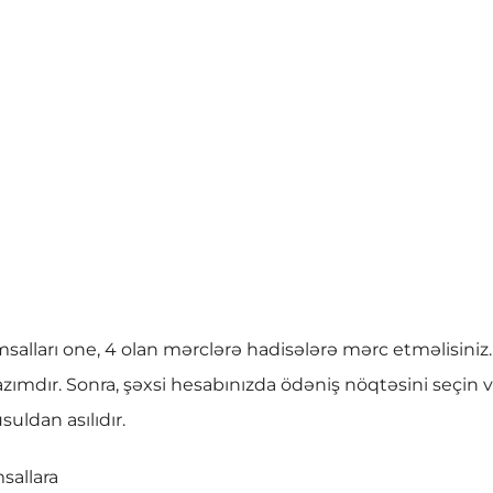
msalları one, 4 olan mərclərə hadisələrə mərc etməlisini
mdır. Sonra, şəxsi hesabınızda ödəniş nöqtəsini seçin və
uldan asılıdır.
sallara