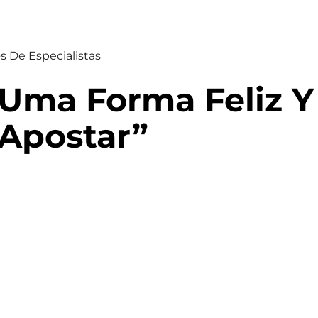
s De Especialistas
Uma Forma Feliz Y
 Apostar”