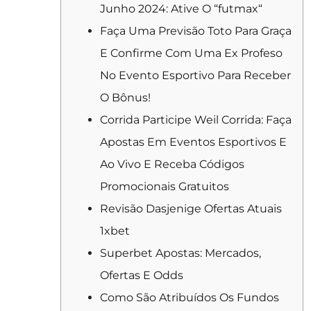
Junho 2024: Ative O “futmax“
Faça Uma Previsão Toto Para Graça
E Confirme Com Uma Ex Profeso
No Evento Esportivo Para Receber
O Bônus!
Corrida Participe Weil Corrida: Faça
Apostas Em Eventos Esportivos E
Ao Vivo E Receba Códigos
Promocionais Gratuitos
Revisão Dasjenige Ofertas Atuais
1xbet
Superbet Apostas: Mercados,
Ofertas E Odds
Como São Atribuídos Os Fundos