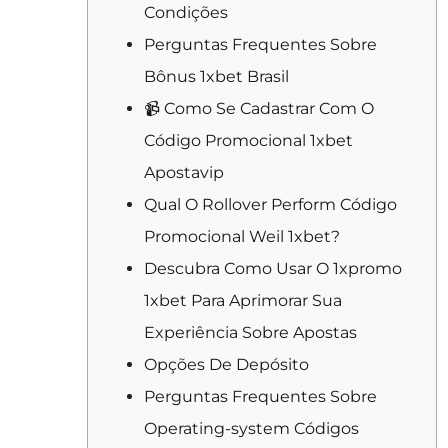
Condições
Perguntas Frequentes Sobre
Bônus 1xbet Brasil
📹 Como Se Cadastrar Com O
Código Promocional 1xbet
Apostavip
Qual O Rollover Perform Código
Promocional Weil 1xbet?
Descubra Como Usar O 1xpromo
1xbet Para Aprimorar Sua
Experiência Sobre Apostas
Opções De Depósito
Perguntas Frequentes Sobre
Operating-system Códigos