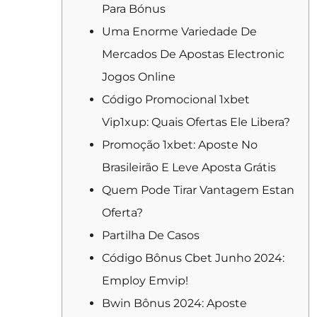
Para Bónus
Uma Enorme Variedade De
Mercados De Apostas Electronic
Jogos Online
Código Promocional 1xbet
Vip1xup: Quais Ofertas Ele Libera?
Promoção 1xbet: Aposte No
Brasileirão E Leve Aposta Grátis
Quem Pode Tirar Vantagem Estan
Oferta?
Partilha De Casos
Código Bônus Cbet Junho 2024:
Employ Emvip!
Bwin Bônus 2024: Aposte