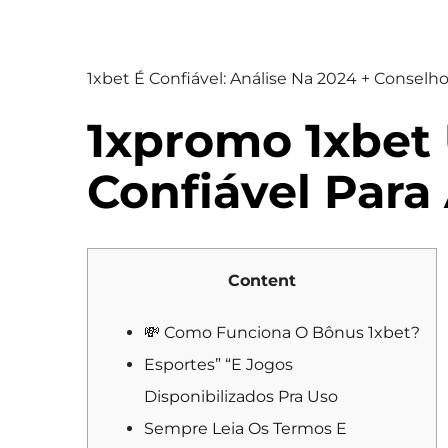
1xbet É Confiável: Análise Na 2024 + Conselho
1xpromo 1xbet 
Confiável Para
Content
💸 Como Funciona O Bônus 1xbet?
Esportes” “E Jogos
Disponibilizados Pra Uso
Sempre Leia Os Termos E