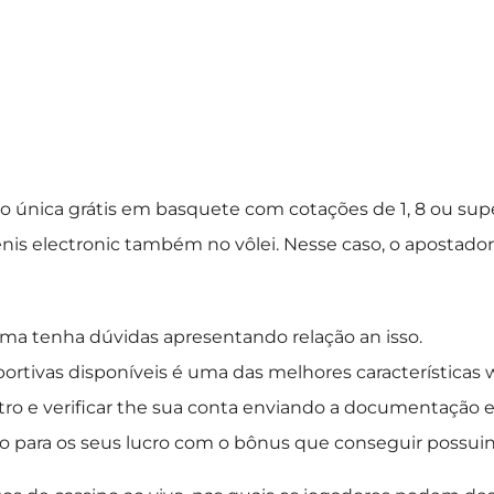
 única grátis em basquete com cotações de 1, 8 ou supe
tênis electronic também no vôlei. Nesse caso, o apost
ma tenha dúvidas apresentando relação an isso.
tivas disponíveis é uma das melhores características w
astro e verificar the sua conta enviando a documentação 
 para os seus lucro com o bônus que conseguir possuin