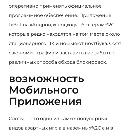
оперативно применять официальное
программное обеспечение. Приложение
1xBet на «Андроид» подходят беттерам%2C
которые редко находятся на том месте около
стационарного ПК и но имеют ноутбука. Софт
сэкономит трафик и заставить вас забыть о
различных способа обхода блокировок.
возможность
Мобильного
Приложения
Слоты — это один из самых популярных
видов азартных игр а в наземных%2C а и в