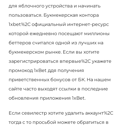
для яблочного устройства и начинать
пользоваться. Букмекерская контора
1xbet%2C официальный интернет-ресурс
которой ежедневно посещают миллионы
беттеров считался одной из лучших на
букмекерском рынке. Если вы хотите
зарегистрироваться впервые%2C укажете
промокод 1xBet ддя получения
приветственных бонусов от БК. На нашем
сайте часто выходят ссылки в последние
обновления приложения 1xBet.
Если севилестр хотите удалить аккаунт%2C
тогда с то просьбой можете обратиться в