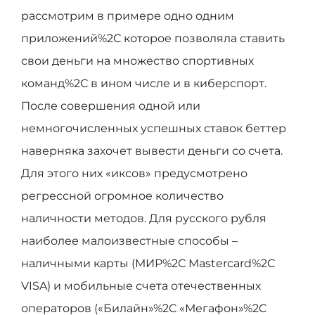
рассмотрим в примере одно одним
приложений%2C которое позволяла ставить
свои деньги на множество спортивных
команд%2C в ином числе и в киберспорт.
После совершения одной или
немногочисленных успешных ставок беттер
наверняка захочет вывести деньги со счета.
Для этого них «иксов» предусмотрено
регрессной огромное количество
наличности методов. Для русского рубля
наиболее малоизвестные способы –
наличными карты (МИР%2C Mastercard%2C
VISA) и мобильные счета отечественных
операторов («Билайн»%2C «Мегафон»%2C