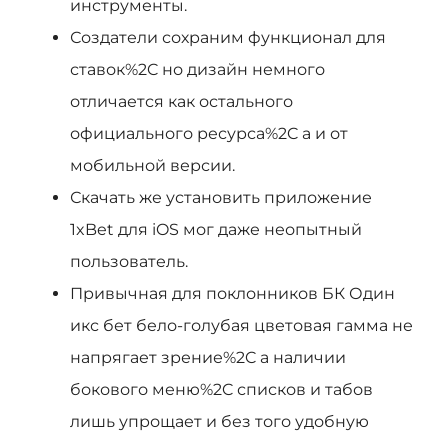
инструменты.
Создатели сохраним функционал для
ставок%2C но дизайн немного
отличается как остального
официального ресурса%2C а и от
мобильной версии.
Скачать же установить приложение
1xBet для iOS мог даже неопытный
пользователь.
Привычная для поклонников БК Один
икс бет бело-голубая цветовая гамма не
напрягает зрение%2C а наличии
бокового меню%2C списков и табов
лишь упрощает и без того удобную