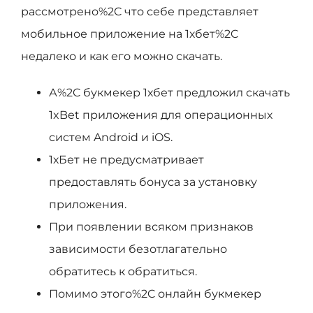
рассмотрено%2C что себе представляет
мобильное приложение на 1хбет%2C
недалеко и как его можно скачать.
А%2C букмекер 1хбет предложил скачать
1xBet приложения для операционных
систем Android и iOS.
1хБет не предусматривает
предоставлять бонуса за установку
приложения.
При появлении всяком признаков
зависимости безотлагательно
обратитесь к обратиться.
Помимо этого%2C онлайн букмекер