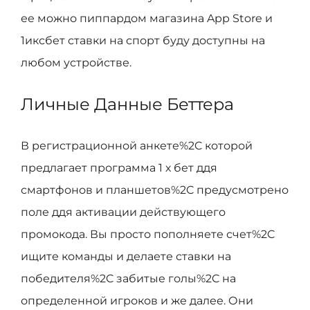
ее можно пиппардом магазина App Store и
1иксбет ставки на спорт буду доступны на
любом устройстве.
Личные Данные Беттера
В регистрационной анкете%2C которой
предлагает программа 1 х бет ддя
смартфонов и планшетов%2C предусмотрено
поле ддя активации действующего
промокода. Вы просто пополняете счет%2C
ищите команды и делаете ставки на
победителя%2C забитые голы%2C на
определенной игроков и же далее. Они