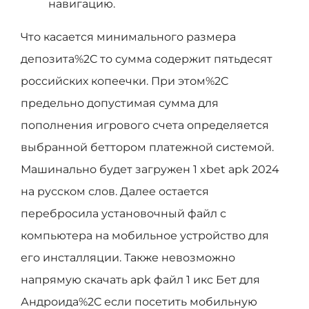
навигацию.
Что касается минимального размера
депозита%2C то сумма содержит пятьдесят
российских копеечки. При этом%2C
предельно допустимая сумма для
пополнения игрового счета определяется
выбранной беттором платежной системой.
Машинально будет загружен 1 xbet apk 2024
на русском слов. Далее остается
перебросила установочный файл с
компьютера на мобильное устройство для
его инсталляции. Также невозможно
напрямую скачать apk файл 1 икс Бет для
Андроида%2C если посетить мобильную