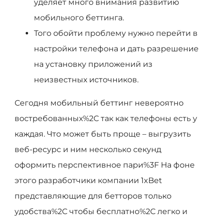
уделяет много внимания развитию
мобильного беттинга.
Того обойти проблему нужно перейти в
настройки телефона и дать разрешение
на установку приложений из
неизвестных источников.
Сегодня мобильный беттинг невероятно
востребованных%2C так как телефоны есть у
каждая. Что может быть проще – выгрузить
веб-ресурс и ним несколько секунд
оформить перспективное пари%3F На фоне
этого разработчики компании 1xBet
представляющие для бетторов только
удобства%2C чтобы бесплатно%2C легко и