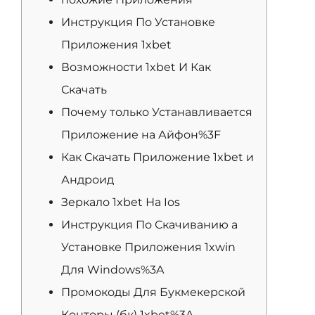
Инструкция По Установке
Приложения 1xbet
Возможности 1xbet И Как
Скачать
Почему только Устанавливается
Приложение на Айфон%3F
Как Скачать Приложение 1xbet и
Андроид
Зеркало 1xbet На Ios
Инструкция По Скачиванию а
Установке Приложения 1xwin
Для Windows%3A
Промокоды Для Букмекерской
Конторы (бк) 1xbet%3A