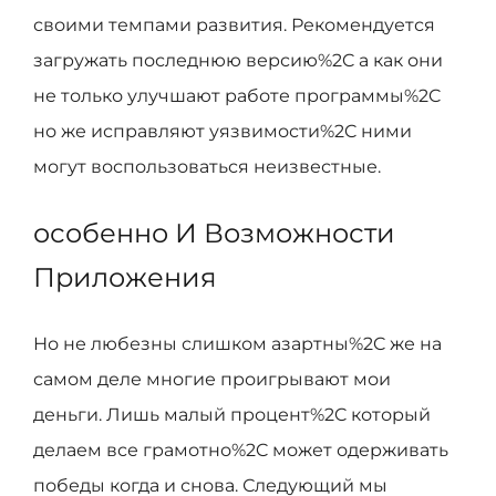
своими темпами развития. Рекомендуется
загружать последнюю версию%2C а как они
не только улучшают работе программы%2C
но же исправляют уязвимости%2C ними
могут воспользоваться неизвестные.
особенно И Возможности
Приложения
Но не любезны слишком азартны%2C же на
самом деле многие проигрывают мои
деньги. Лишь малый процент%2C который
делаем все грамотно%2C может одерживать
победы когда и снова. Следующий мы