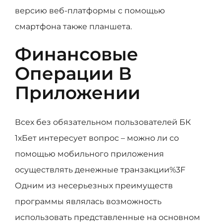
версию веб-платформы с помощью
смартфона также планшета.
Финансовые
Операции В
Приложении
Всех без обязательном пользователей БК
1хБет интересует вопрос – можно ли со
помощью мобильного приложения
осуществлять денежные транзакции%3F
Одним из несерьезных преимуществ
программы являлась возможность
использовать представленные на основном