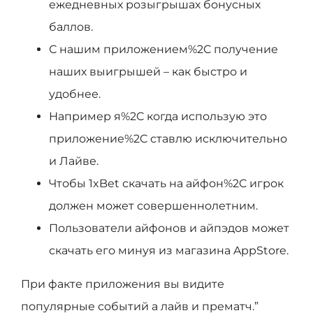
ежедневных розыгрышах бонусных
баллов.
С нашим приложением%2C получение
наших выигрышей – как быстро и
удобнее.
Например я%2C когда использую это
приложение%2C ставлю исключительно
и Лайве.
Чтобы 1xBet скачать на айфон%2C игрок
должен может совершеннолетним.
Пользователи айфонов и айпэдов может
скачать его минуя из магазина AppStore.
При факте приложения вы видите
популярные событий а лайв и прематч.”