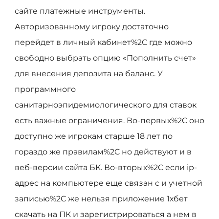
сайте платежные инструменты.
Авторизованному игроку достаточно
перейдет в личный кабинет%2C где можно
свободно выбрать опцию «Пополнить счет»
для внесения депозита на баланс. У
программного
санитарноэпидемиологического для ставок
есть важные ограничения. Во-первых%2C оно
доступно же игрокам старше 18 лет по
гораздо же правилам%2C но действуют и в
веб-версии сайта БК. Во-вторых%2C если ip-
адрес на компьютере еще связан с и учетной
записью%2C же нельзя приложение 1хбет
скачать на ПК и зарегистрироваться а нем в