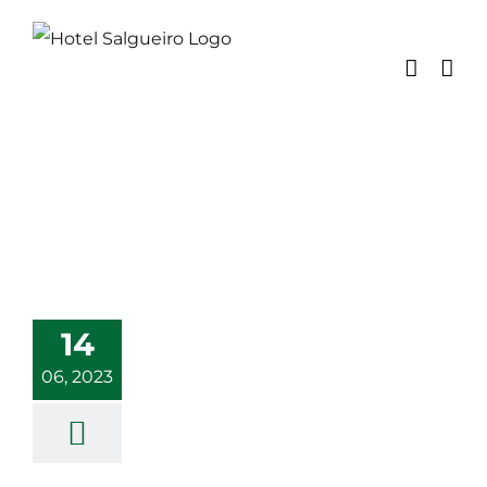
Skip
to
content
14
06, 2023