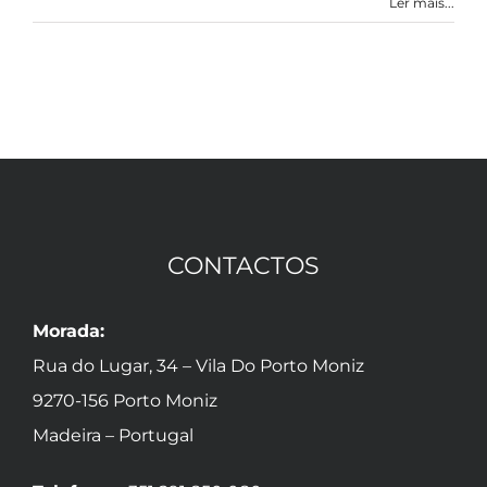
Ler mais...
CONTACTOS
Morada:
Rua do Lugar, 34 – Vila Do Porto Moniz
9270-156 Porto Moniz
Madeira – Portugal