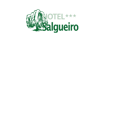
Skip
to
content