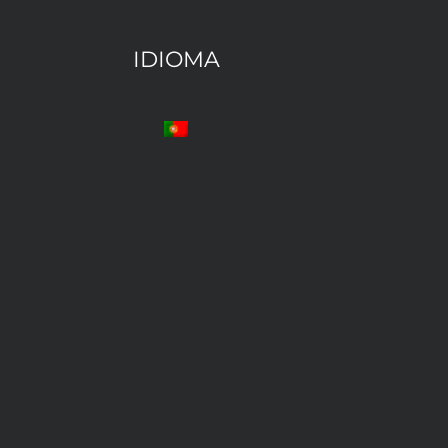
IDIOMA