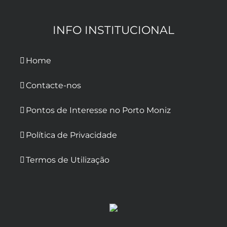
INFO INSTITUCIONAL
Home
Contacte-nos
Pontos de Interesse no Porto Moniz
Política de Privacidade
Termos de Utilização