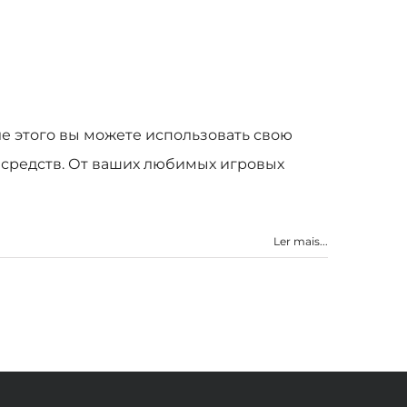
ле этого вы можете использовать свою
 средств. От ваших любимых игровых
Ler mais...