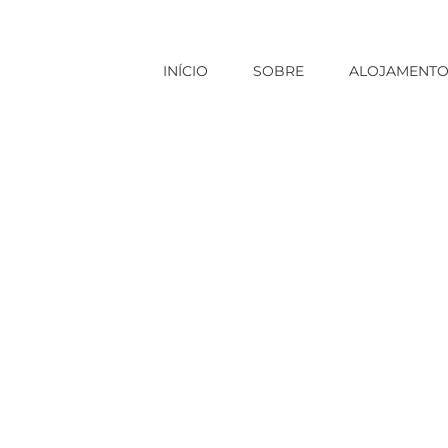
INÍCIO
SOBRE
ALOJAMENT