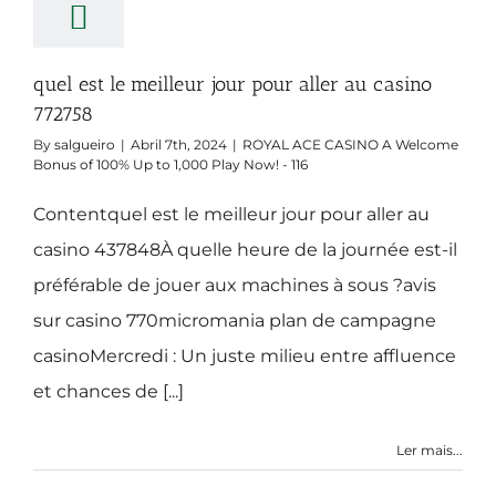
quel est le meilleur jour pour aller au casino
772758
By
salgueiro
|
Abril 7th, 2024
|
ROYAL ACE CASINO A Welcome
Bonus of 100% Up to 1,000 Play Now! - 116
Contentquel est le meilleur jour pour aller au
casino 437848À quelle heure de la journée est-il
préférable de jouer aux machines à sous ?avis
sur casino 770micromania plan de campagne
casinoMercredi : Un juste milieu entre affluence
et chances de [...]
Ler mais...