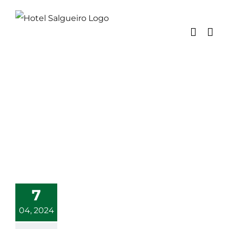
Skip
to
content
7
04, 2024