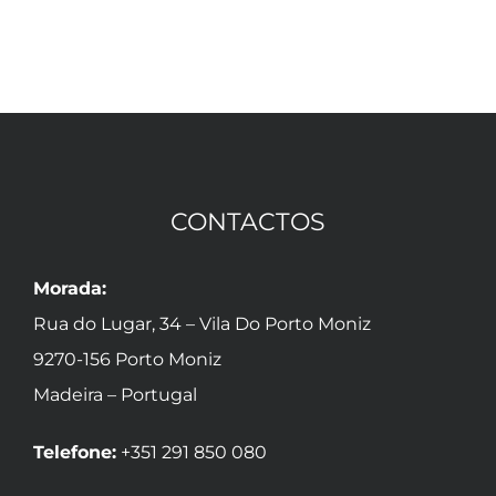
CONTACTOS
Morada:
Rua do Lugar, 34 – Vila Do Porto Moniz
9270-156 Porto Moniz
Madeira – Portugal
Telefone:
+351 291 850 080