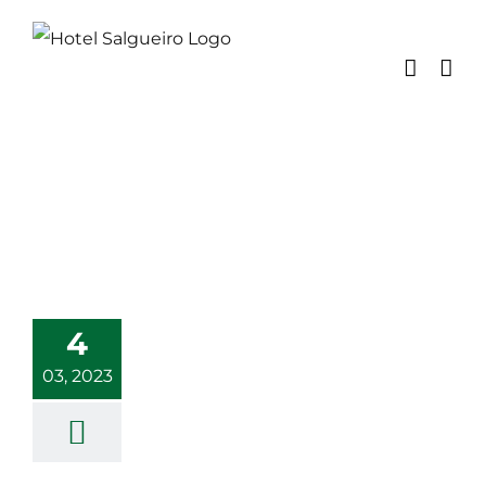
Skip
to
content
4
03, 2023