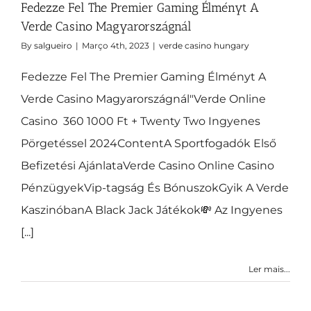
Fedezze Fel The Premier Gaming Élményt A
Verde Casino Magyarországnál
By
salgueiro
|
Março 4th, 2023
|
verde casino hungary
Fedezze Fel The Premier Gaming Élményt A
Verde Casino Magyarországnál"Verde Online
Casino ️ 360 1000 Ft + Twenty Two Ingyenes
Pörgetéssel 2024ContentA Sportfogadók Első
Befizetési AjánlataVerde Casino Online Casino
PénzügyekVip-tagság És BónuszokGyik A Verde
KaszinóbanA Black Jack Játékok💸 Az Ingyenes
[...]
Ler mais...