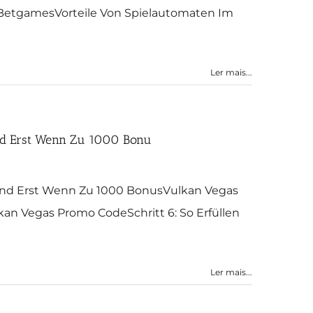
 BetgamesVorteile Von Spielautomaten Im
Ler mais...
Und Erst Wenn Zu 1000 Bonu
Und Erst Wenn Zu 1000 BonusVulkan Vegas
n Vegas Promo CodeSchritt 6: So Erfüllen
Ler mais...