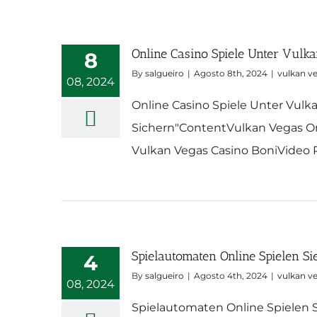
Online Casino Spiele Unter Vulk
8
By
salgueiro
|
Agosto 8th, 2024
|
vulkan v
08, 2024
Online Casino Spiele Unter Vulk
Sichern"ContentVulkan Vegas On
Vulkan Vegas Casino BoniVideo Po
Spielautomaten Online Spielen S
4
By
salgueiro
|
Agosto 4th, 2024
|
vulkan v
08, 2024
Spielautomaten Online Spielen S