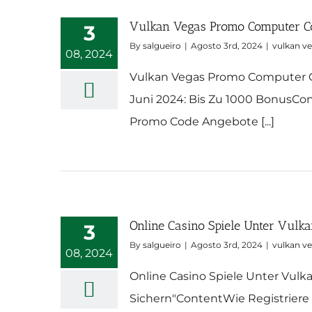
Vulkan Vegas Promo Computer Co
3
By
salgueiro
|
Agosto 3rd, 2024
|
vulkan v
08, 2024
Vulkan Vegas Promo Computer Co
Juni 2024: Bis Zu 1000 BonusC
Promo Code Angebote [...]
Online Casino Spiele Unter Vulk
3
By
salgueiro
|
Agosto 3rd, 2024
|
vulkan v
08, 2024
Online Casino Spiele Unter Vulk
Sichern"ContentWie Registriere