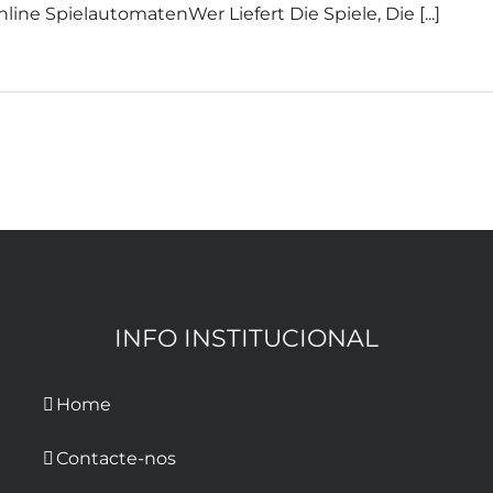
ne SpielautomatenWer Liefert Die Spiele, Die [...]
INFO INSTITUCIONAL
Home
Contacte-nos