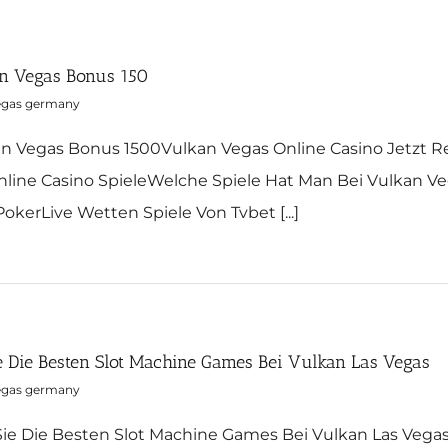
an Vegas Bonus 150
egas germany
an Vegas Bonus 1500Vulkan Vegas Online Casino Jetzt R
line Casino SpieleWelche Spiele Hat Man Bei Vulkan Ve
kerLive Wetten Spiele Von Tvbet [...]
ie Die Besten Slot Machine Games Bei Vulkan Las Vegas
egas germany
ie Die Besten Slot Machine Games Bei Vulkan Las Vegas