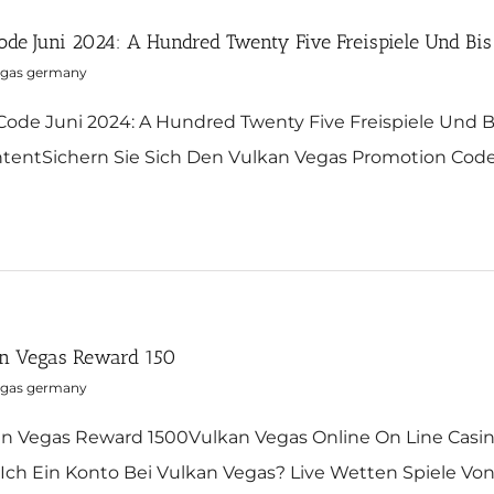
de Juni 2024: A Hundred Twenty Five Freispiele Und B
egas germany
de Juni 2024: A Hundred Twenty Five Freispiele Und B
ontentSichern Sie Sich Den Vulkan Vegas Promotion Co
an Vegas Reward 150
egas germany
an Vegas Reward 1500Vulkan Vegas Online On Line Casin
 Ich Ein Konto Bei Vulkan Vegas? Live Wetten Spiele V