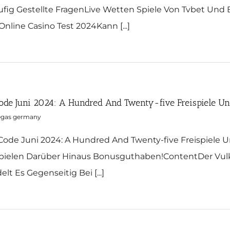
ig Gestellte FragenLive Wetten Spiele Von Tvbet Und
Online Casino Test 2024Kann [...]
de Juni 2024: A Hundred And Twenty-five Freispiele 
egas germany
ode Juni 2024: A Hundred And Twenty-five Freispiele 
ielen Darüber Hinaus Bonusguthaben!ContentDer Vulka
 Es Gegenseitig Bei [...]