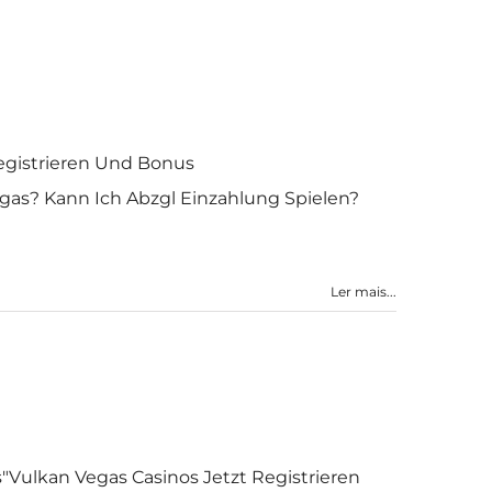
egistrieren Und Bonus
gas? Kann Ich Abzgl Einzahlung Spielen?
Ler mais...
"Vulkan Vegas Casinos Jetzt Registrieren