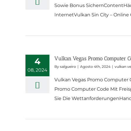
Sowie Bonus SichernContentHäuf
InternetVulkan Sin City – Online 
Vulkan Vegas Promo Computer Co
4
By
salgueiro
|
Agosto 4th, 2024
|
vulkan v
08, 2024
Vulkan Vegas Promo Computer C
Promo Computer Code Mit Freisp
Sie Die WettanforderungenHandelt