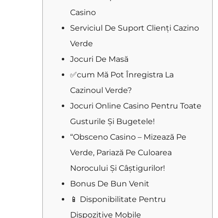
Casino
Serviciul De Suport Clienți Cazino
Verde
Jocuri De Masă
✅cum Mă Pot Înregistra La
Cazinoul Verde?
Jocuri Online Casino Pentru Toate
Gusturile Și Bugetele!
“Obsceno Casino – Mizează Pe
Verde, Pariază Pe Culoarea
Norocului Și Câștigurilor!
Bonus De Bun Venit
📱 Disponibilitate Pentru
Dispozitive Mobile