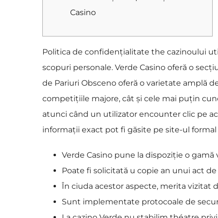
Casino
Politica de confidențialitate the cazinoului util
scopuri personale. Verde Casino oferă o secțiu
de Pariuri Obsceno oferă o varietate amplă de
competițiile majore, cât și cele mai puțin cun
atunci când un utilizator encounter clic pe ac
informații exact pot fi găsite pe site-ul forma
Verde Casino pune la dispoziție o gamă var
Poate fi solicitată u copie an unui act de
În ciuda acestor aspecte, merita vizitat da
Sunt implementate protocoale de securitat
La cazino Verde nu stabilim théatre privind 