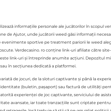
izează informațiile personale ale jucătorilor în scopul verifi
ne de Ajutor, unde jucătorii weed găsi informații necesar
 evenimente sportive pe treatment pariorii le weed alege
oscute. Verdecasino. ro conține link-uri afiliate către si
este link-uri și întreprinde anumite acțiuni. Depozitul m
l sau în secțiunea dedicată a platformei.
iată de jocuri, de la sloturi captivante și până la experie
 identitate (buletin, pașaport) sau factură de utilități pe
torită experienței de joc captivante, serviciului de asistenț
e avansate, iar toate tranzacțiile sunt criptate pentru a 
retragerile, însă trebuie să știi că ne-am raliat politicii an