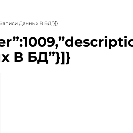
ка Записи Данных В БД”}]}
rder”:1009,”descrip
 В БД”}]}