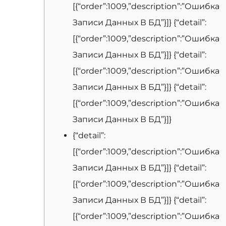
[{“order”:1009,”description”:”Ошибка
Записи Данных В БД”}]} {“detail”:
[{“order”:1009,”description”:”Ошибка
Записи Данных В БД”}]} {“detail”:
[{“order”:1009,”description”:”Ошибка
Записи Данных В БД”}]} {“detail”:
[{“order”:1009,”description”:”Ошибка
Записи Данных В БД”}]}
{“detail”:
[{“order”:1009,”description”:”Ошибка
Записи Данных В БД”}]} {“detail”:
[{“order”:1009,”description”:”Ошибка
Записи Данных В БД”}]} {“detail”:
[{“order”:1009,”description”:”Ошибка