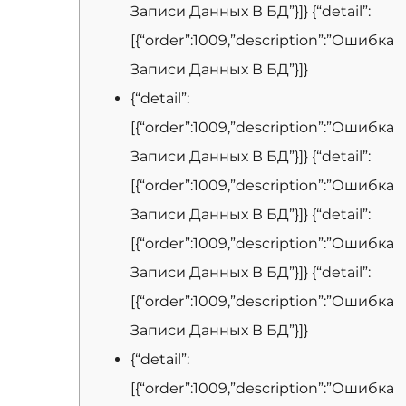
Записи Данных В БД”}]} {“detail”:
[{“order”:1009,”description”:”Ошибка
Записи Данных В БД”}]}
{“detail”:
[{“order”:1009,”description”:”Ошибка
Записи Данных В БД”}]} {“detail”:
[{“order”:1009,”description”:”Ошибка
Записи Данных В БД”}]} {“detail”:
[{“order”:1009,”description”:”Ошибка
Записи Данных В БД”}]} {“detail”:
[{“order”:1009,”description”:”Ошибка
Записи Данных В БД”}]}
{“detail”:
[{“order”:1009,”description”:”Ошибка