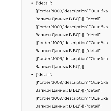
{“detail”:
[{“order”:1009,”description”:”Ошибка
Записи Данных В БД”}]} {“detail”:
[{“order”:1009,”description”:”Ошибка
Записи Данных В БД”}]} {“detail”:
[{“order”:1009,”description”:”Ошибка
Записи Данных В БД”}]} {“detail”:
[{“order”:1009,”description”:”Ошибка
Записи Данных В БД”}]}
{“detail”:
[{“order”:1009,”description”:”Ошибка
Записи Данных В БД”}]} {“detail”:
[{“order”:1009,”description”:”Ошибка
Записи Данных В БД”}]} {“detail”: