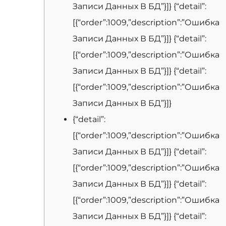
Записи Данных В БД”}]} {“detail”:
[{“order”:1009,”description”:”Ошибка
Записи Данных В БД”}]} {“detail”:
[{“order”:1009,”description”:”Ошибка
Записи Данных В БД”}]} {“detail”:
[{“order”:1009,”description”:”Ошибка
Записи Данных В БД”}]}
{“detail”:
[{“order”:1009,”description”:”Ошибка
Записи Данных В БД”}]} {“detail”:
[{“order”:1009,”description”:”Ошибка
Записи Данных В БД”}]} {“detail”:
[{“order”:1009,”description”:”Ошибка
Записи Данных В БД”}]} {“detail”: