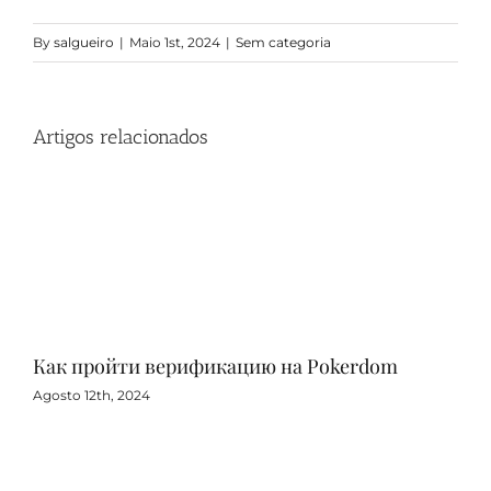
By
salgueiro
|
Maio 1st, 2024
|
Sem categoria
Artigos relacionados
Как пройти верификацию на Pokerdom
Игр
с 
Agosto 12th, 2024
Agos