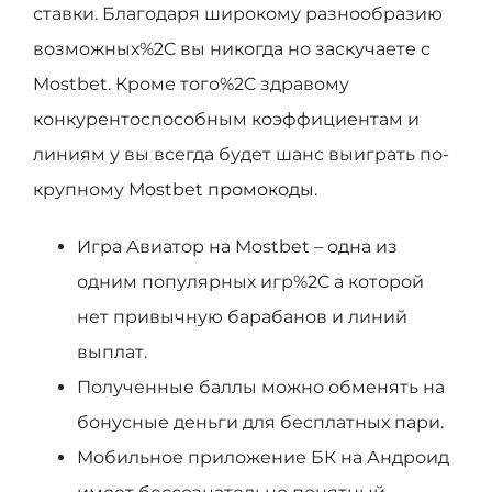
ставки. Благодаря широкому разнообразию
возможных%2C вы никогда но заскучаете с
Mostbet. Кроме того%2C здравому
конкурентоспособным коэффициентам и
линиям у вы всегда будет шанс выиграть по-
крупному
Mostbet промокоды
.
Игра Авиатор на Mostbet – одна из
одним популярных игр%2C а которой
нет привычную барабанов и линий
выплат.
Полученные баллы можно обменять на
бонусные деньги для бесплатных пари.
Мобильное приложение БК на Андроид