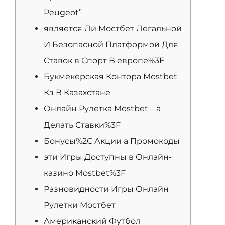
Peugeot”
является Ли Мостбет Легальной
И Безопасной Платформой Для
Ставок в Спорт В европе%3F
Букмекерская Контора Mostbet
Кз В Казахстане
Онлайн Рулетка Mostbet – а
Делать Ставки%3F
Бонусы%2C Акции а Промокоды
эти Игры Доступны в Онлайн-
казино Mostbet%3F
Разновидности Игры Онлайн
Рулетки Мостбет
Американский Футбол