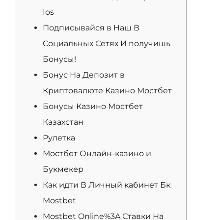
Ios
Подписывайся в Наш В
Социальных Сетях И получишь
Бонусы!
Бонус На Депозит в
Криптовалюте Казино Мостбет
Бонусы Казино Мостбет
Казахстан
Рулетка
Мостбет Онлайн-казино и
Букмекер
Как идти В Личный кабинет Бк
Mostbet
Mostbet Online%3A Ставки На