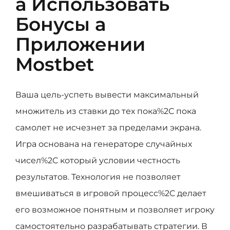
а Использовать
Бонусы а
Приложении
Mostbet
Ваша цель-успеть вывести максимальный
множитель из ставки до тех пока%2C пока
самолет не исчезнет за пределами экрана.
Игра основана на генераторе случайных
чисел%2C который условии честность
результатов. Технология не позволяет
вмешиваться в игровой процесс%2C делает
его возможное понятным и позволяет игроку
самостоятельно разрабатывать стратегии. В