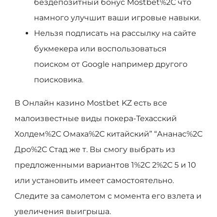
бездепозитный бонус Mostbet%2C что
намного улучшит ваши игровые навыки.
Нельзя подписать на рассылку на сайте
букмекера или воспользоваться
поиском от Google например другого
поисковика.
В Онлайн казино Mostbet KZ есть все
малоизвестные виды покера-Техасский
Холдем%2C Омаха%2C китайский” “Ананас%2C
Дро%2C Стад же т. Вы смогу выбрать из
предложенными вариантов 1%2C 2%2C 5 и 10
или установить имеет самостоятельно.
Следите за самолетом с момента его взлета и
увеличения выигрыша.