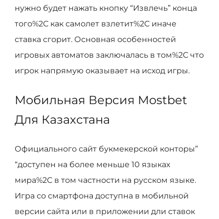
нужно будет нажать кнопку “Извлечь” конца
того%2C как самолет взлетит%2C иначе
ставка сгорит. Основная особенностей
игровых автоматов заключалась в том%2C что
игрок напрямую оказывает на исход игры.
Мобильная Версия Mostbet
Для Казахстана
Официального сайт букмекерской конторы”
“доступен на более меньше 10 языках
мира%2C в том частности на русском языке.
Игра со смартфона доступна в мобильной
версии сайта или в приложении дли ставок