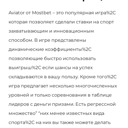
Aviator от Mostbet – это популярная игра%2C
которая позволяет сделали ставки на спорт
захватывающим и инновационным
способом. В игре представлены
динамические коэффициенты%2C
позволяющие быстро использовать
выигрыш%2C если шансы на успех
складываются в вашу пользу. Кроме того%2C
игра предлагает несколько многочисленных
уровней и только соревнования в таблице
лидеров с деньги призами. Есть регрессной
множество” “них менее известных вида
спорта%2C на них вы также можете делать