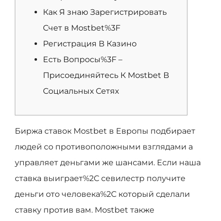
Как Я знаю Зарегистрировать
Счет в Mostbet%3F
Регистрация В Казино
Есть Вопросы%3F –
Присоединяйтесь К Mostbet В
Социальных Сетях
Биржа ставок Mostbet в Европы подбирает
людей со противоположными взглядами а
управляет деньгами же шансами. Если наша
ставка выиграет%2C севилестр получите
деньги ото человека%2C который сделали
ставку против вам. Mostbet также