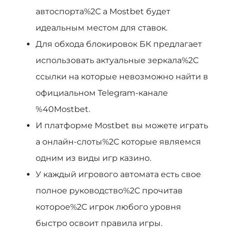
автоспорта%2C а Mostbet будет
идеальным местом для ставок.
Для обхода блокировок БК предлагает
использовать актуальные зеркала%2C
ссылки на которые невозможно найти в
официальном Telegram-канале
%40Mostbet.
И платформе Mostbet вы можете играть
а онлайн-слоты%2C которые являемся
одним из виды игр казино.
У каждый игрового автомата есть свое
полное руководство%2C прочитав
которое%2C игрок любого уровня
быстро освоит правила игры.