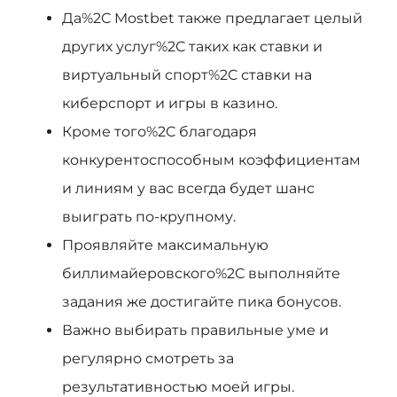
Да%2C Mostbet также предлагает целый
других услуг%2C таких как ставки и
виртуальный спорт%2C ставки на
киберспорт и игры в казино.
Кроме того%2C благодаря
конкурентоспособным коэффициентам
и линиям у вас всегда будет шанс
выиграть по-крупному.
Проявляйте максимальную
биллимайеровского%2C выполняйте
задания же достигайте пика бонусов.
Важно выбирать правильные уме и
регулярно смотреть за
результативностью моей игры.