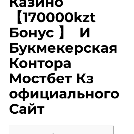
Казино
【170000kzt
Бонус 】 ️ И
Букмекерская
Контора
Мостбет Кз
официального
Сайт