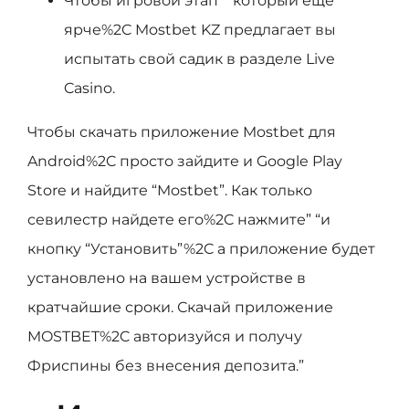
Чтобы игровой этап” “который еще
ярче%2C Mostbet KZ предлагает вы
испытать свой садик в разделе Live
Casino.
Чтобы скачать приложение Mostbet для
Android%2C просто зайдите и Google Play
Store и найдите “Mostbet”. Как только
севилестр найдете его%2C нажмите” “и
кнопку “Установить”%2C а приложение будет
установлено на вашем устройстве в
кратчайшие сроки. Скачай приложение
MOSTBET%2C авторизуйся и получу
Фриспины без внесения депозита.”