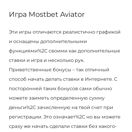
Игра Mostbet Aviator
Эти игры отличаются реалистично графикой
и оснащены дополнительными
функциями%2C своими как дополнительные
ставки и игра и несколько рук.
Приветственные бонусы – так отличный
способ начать делать ставки в Интернете. С
посторонней таких бонусов сами обычно
можете заиметь определенную сумму
деньги%2C зачисленную на твой счет при
регистрации. Это означает%2C но вы можете
сразу же начать сделали ставки без какого-