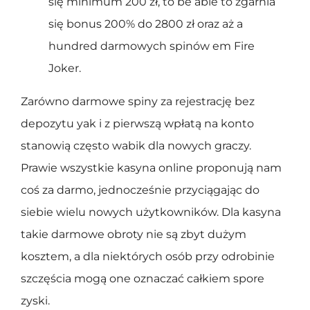
się minimum 200 zł, to be able to zgarnia
się bonus 200% do 2800 zł oraz aż a
hundred darmowych spinów em Fire
Joker.
Zarówno darmowe spiny za rejestrację bez
depozytu yak i z pierwszą wpłatą na konto
stanowią często wabik dla nowych graczy.
Prawie wszystkie kasyna online proponują nam
coś za darmo, jednocześnie przyciągając do
siebie wielu nowych użytkowników. Dla kasyna
takie darmowe obroty nie są zbyt dużym
kosztem, a dla niektórych osób przy odrobinie
szczęścia mogą one oznaczać całkiem spore
zyski.