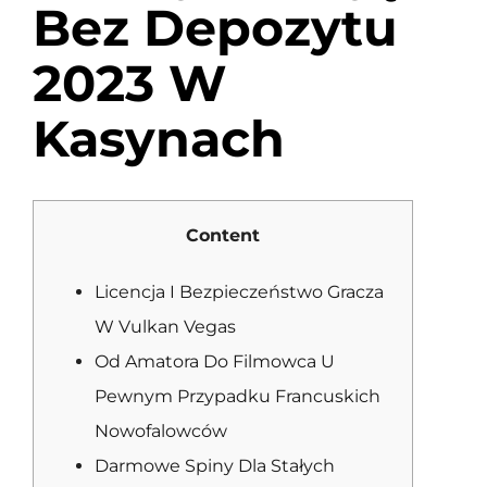
Bez Depozytu
2023 W
Kasynach
Content
Licencja I Bezpieczeństwo Gracza
W Vulkan Vegas
Od Amatora Do Filmowca U
Pewnym Przypadku Francuskich
Nowofalowców
Darmowe Spiny Dla Stałych