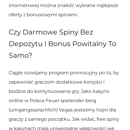
internetowej można znaleźć wybrane najlepsze
oferty z bonusowymi spinami.
Czy Darmowe Spiny Bez
Depozytu I Bonus Powitalny To
Samo?
Ciągle rozwijamy program promocyjny po to, by
zapewniać graczom dodatkowe korzyści i
bodźce do kontynuowania gry. Jako kasyno
online w Polsce Feuer speiender berg
(umgangssprachlich) Vegas jesteśmy hojni dla
graczy z samego początku. Jak widać, free spiny
w kasynach mają uniwersalne właściwości we