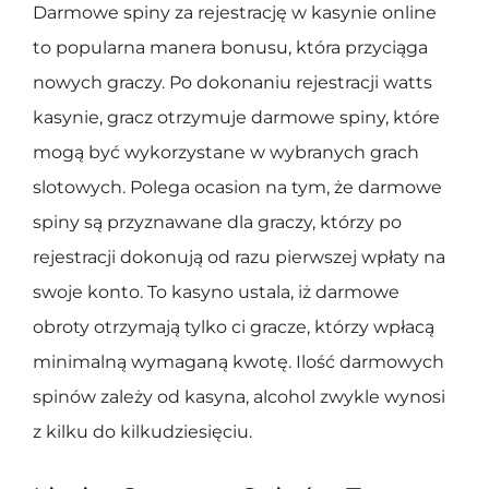
Darmowe spiny za rejestrację w kasynie online
to popularna manera bonusu, która przyciąga
nowych graczy. Po dokonaniu rejestracji watts
kasynie, gracz otrzymuje darmowe spiny, które
mogą być wykorzystane w wybranych grach
slotowych. Polega ocasion na tym, że darmowe
spiny są przyznawane dla graczy, którzy po
rejestracji dokonują od razu pierwszej wpłaty na
swoje konto. To kasyno ustala, iż darmowe
obroty otrzymają tylko ci gracze, którzy wpłacą
minimalną wymaganą kwotę. Ilość darmowych
spinów zależy od kasyna, alcohol zwykle wynosi
z kilku do kilkudziesięciu.