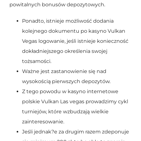
powitalnych bonusów depozytowych.
Ponadto, istnieje możliwość dodania
kolejnego dokumentu po kasyno Vulkan
Vegas logowanie, jeśli istnieje konieczność
dokładniejszego określenia swojej
tożsamości.
Ważne jest zastanowienie się nad
wysokością pierwszych depozytów.
Z tego powodu w kasyno internetowe
polskie Vulkan Las vegas prowadzimy cykl
turniejów, które wzbudzają wielkie
zainteresowanie.
Jeśli jednak?e za drugim razem zdeponuje