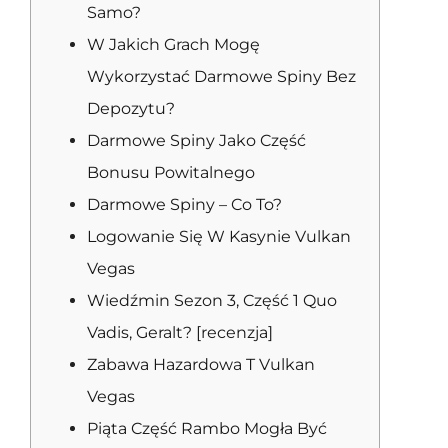
Samo?
W Jakich Grach Mogę
Wykorzystać Darmowe Spiny Bez
Depozytu?
Darmowe Spiny Jako Część
Bonusu Powitalnego
Darmowe Spiny – Co To?
Logowanie Się W Kasynie Vulkan
Vegas
Wiedźmin Sezon 3, Część 1 Quo
Vadis, Geralt? [recenzja]
Zabawa Hazardowa T Vulkan
Vegas
Piąta Część Rambo Mogła Być