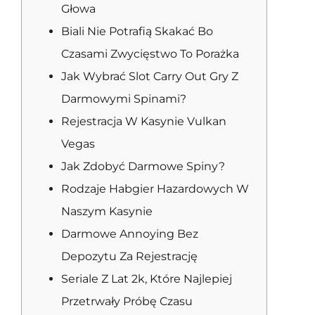
Głowa
Biali Nie Potrafią Skakać Bo
Czasami Zwycięstwo To Porażka
Jak Wybrać Slot Carry Out Gry Z
Darmowymi Spinami?
Rejestracja W Kasynie Vulkan
Vegas
Jak Zdobyć Darmowe Spiny?
Rodzaje Habgier Hazardowych W
Naszym Kasynie
Darmowe Annoying Bez
Depozytu Za Rejestrację
Seriale Z Lat 2k, Które Najlepiej
Przetrwały Próbę Czasu