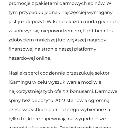
promocje z pakietami darmowych spinów. W
tym przypadku jednak najczęściej wymagany
jest już depozyt. W końcu każda runda gry może
zakończyć się niepowodzeniem, light beer też
zdobyciem mniejszej lub większej nagrody
finansowej na stronie naszej platformy
hazardowej online.
Nasi eksperci codziennie przeszukują sektor
iGamingu w celu wyszukiwania możliwie
najkorzystniejszych ofert z bonusami. Darmowe
spiny bez depozytu 2023 stanowią ogromną
część wszystkich ofert, dlatego wybierane są
tylko te, które zapewniają najwygodniejsze
warunki użytkowania. Poniżej przedstawiona