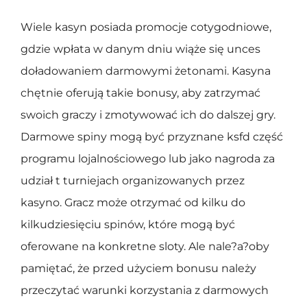
Wiele kasyn posiada promocje cotygodniowe,
gdzie wpłata w danym dniu wiąże się unces
doładowaniem darmowymi żetonami. Kasyna
chętnie oferują takie bonusy, aby zatrzymać
swoich graczy i zmotywować ich do dalszej gry.
Darmowe spiny mogą być przyznane ksfd część
programu lojalnościowego lub jako nagroda za
udział t turniejach organizowanych przez
kasyno. Gracz może otrzymać od kilku do
kilkudziesięciu spinów, które mogą być
oferowane na konkretne sloty. Ale nale?a?oby
pamiętać, że przed użyciem bonusu należy
przeczytać warunki korzystania z darmowych