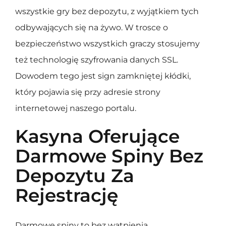
wszystkie gry bez depozytu, z wyjątkiem tych
odbywających się na żywo. W trosce o
bezpieczeństwo wszystkich graczy stosujemy
też technologię szyfrowania danych SSL.
Dowodem tego jest sign zamkniętej kłódki,
który pojawia się przy adresie strony
internetowej naszego portalu.
Kasyna Oferujące
Darmowe Spiny Bez
Depozytu Za
Rejestrację
Darmowe spiny to bez wątpienia