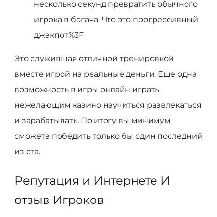
несколько секунд превратить обычного
игрока в богача. Что это прогрессивный
джекпот%3F
Это служившая отличной тренировкой
вместе игрой на реальные деньги. Еще одна
возможность в игры онлайн играть
нежелающим казино научиться развлекаться
и зарабатывать. По итогу вы минимум
сможете победить только бы один последний
из ста.
Репутация и Интернете И
отзыв Игроков