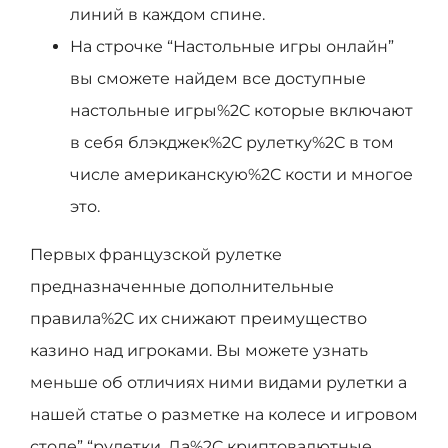
линий в каждом спине.
На строчке “Настольные игры онлайн”
вы сможете найдем все доступные
настольные игры%2C которые включают
в себя блэкджек%2C рулетку%2C в том
числе американскую%2C кости и многое
это.
Первых французской рулетке
предназначенные дополнительные
правила%2C их снижают преимущество
казино над игроками. Вы можете узнать
меньше об отличиях ними видами рулетки а
нашей статье о разметке на колесе и игровом
столе” “рулетки. Да%2C криптовалютные