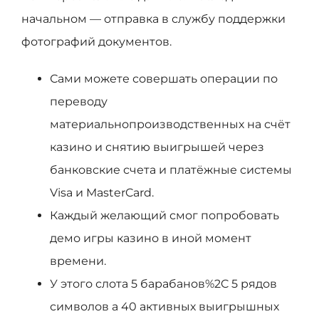
начальном — отправка в службу поддержки
фотографий документов.
Сами можете совершать операции по
переводу
материальнопроизводственных на счёт
казино и снятию выигрышей через
банковские счета и платёжные системы
Visa и MasterCard.
Каждый желающий смог попробовать
демо игры казино в иной момент
времени.
У этого слота 5 барабанов%2C 5 рядов
символов а 40 активных выигрышных