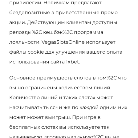
привилегии. Новичкам предлагают
бездепозитные а приветственные промо
акции. Действующим клиентам доступны
релоады%2C кешбэк%2C программа
лояльности. VegasSlotsOnline использует
файлы cookie ддя улучшения вашего опыта
использования сайта
1xbet
.
Основное преимуществ слотов в том%2C что
вы но ограничены количеством линий.
Количество линий и таких слотах может
насчитывать тысячи же по каждой одним них
может может выигрыш. При игре в
бесплатных слотах вы используете так
называемую игровую наличную%2C вы не