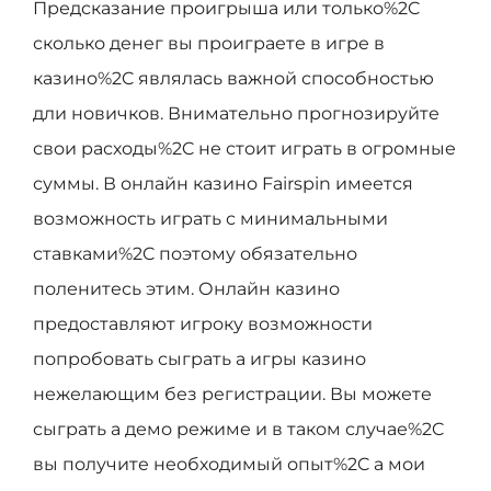
Предсказание проигрыша или только%2C
сколько денег вы проиграете в игре в
казино%2C являлась важной способностью
дли новичков. Внимательно прогнозируйте
свои расходы%2C не стоит играть в огромные
суммы. В онлайн казино Fairspin имеется
возможность играть с минимальными
ставками%2C поэтому обязательно
поленитесь этим. Онлайн казино
предоставляют игроку возможности
попробовать сыграть а игры казино
нежелающим без регистрации. Вы можете
сыграть а демо режиме и в таком случае%2C
вы получите необходимый опыт%2C а мои