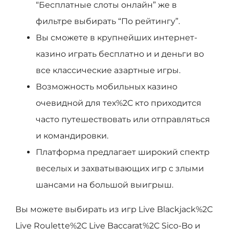
“Бесплатные слоты онлайн” же в
фильтре выбирать “По рейтингу”.
Вы сможете в крупнейших интернет-
казино играть бесплатно и и деньги во
все классические азартные игры.
Возможность мобильных казино
очевидной для тех%2C кто приходится
часто путешествовать или отправляться
и командировки.
Платформа предлагает широкий спектр
веселых и захватывающих игр с злыми
шансами на большой выигрыш.
Вы можете выбирать из игр Live Blackjack%2C
Live Roulette%2C Live Baccarat%2C Sico-Bo и