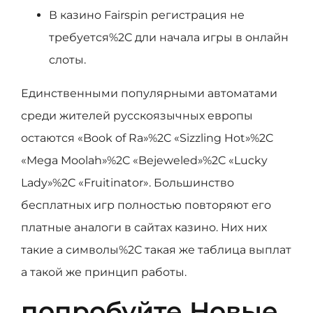
В казино Fairspin регистрация не
требуется%2C дли начала игры в онлайн
слоты.
Единственными популярными автоматами
среди жителей русскоязычных европы
остаются «Book of Ra»%2C «Sizzling Hot»%2C
«Mega Moolah»%2C «Bejeweled»%2C «Lucky
Lady»%2C «Fruitinator». Большинство
бесплатных игр полностью повторяют его
платные аналоги в сайтах казино. Них них
такие а символы%2C такая же таблица выплат
а такой же принцип работы.
попробуйте Новые