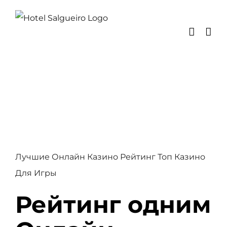
Skip
to
content
Лучшие Онлайн Казино Рейтинг Топ Казино
Для Игры
Рейтинг одним