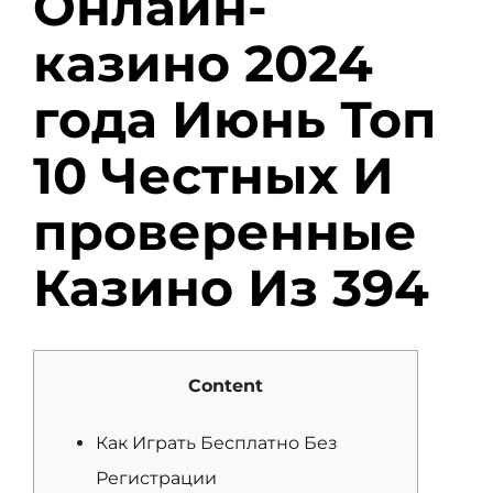
Онлайн-
казино 2024
года Июнь Топ
10 Честных И
проверенные
Казино Из 394
Content
Как Играть Бесплатно Без
Регистрации