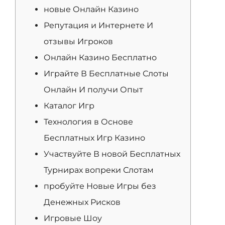
новые Онлайн Казино
Репутация и Интернете И
отзывы Игроков
Онлайн Казино Бесплатно
Играйте В Бесплатные Слоты
Онлайн И получи Опыт
Каталог Игр
Технология в Основе
Бесплатных Игр Казино
Участвуйте В новой Бесплатных
Турнирах вопреки Слотам
пробуйте Новые Игры без
Денежных Рисков
Игровые Шоу