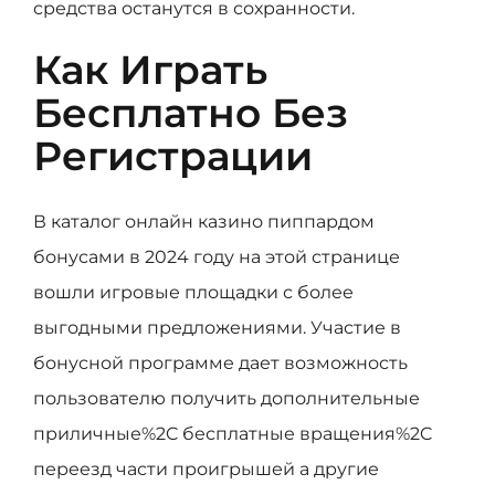
средства останутся в сохранности.
Как Играть
Бесплатно Без
Регистрации
В каталог онлайн казино пиппардом
бонусами в 2024 году на этой странице
вошли игровые площадки с более
выгодными предложениями. Участие в
бонусной программе дает возможность
пользователю получить дополнительные
приличные%2C бесплатные вращения%2C
переезд части проигрышей а другие