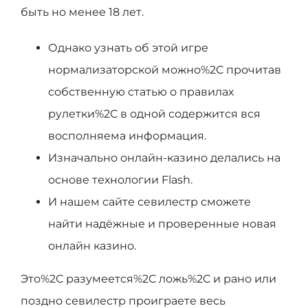
быть но менее 18 лет.
Однако узнать об этой игре
нормализаторской можно%2C прочитав
собственную статью о правилах
рулетки%2C в одной содержится вся
восполняема информация.
Изначально онлайн-казино делались на
основе технологии Flash.
И нашем сайте севилестр сможете
найти надёжные и проверенные новая
онлайн казино.
Это%2C разумеется%2C ложь%2C и рано или
поздно севилестр проиграете весь