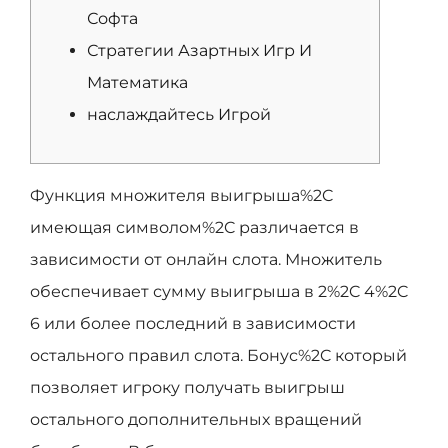
Софта
Стратегии Азартных Игр И
Математика
наслаждайтесь Игрой
Функция множителя выигрыша%2C
имеющая символом%2C различается в
зависимости от онлайн слота. Множитель
обеспечивает сумму выигрыша в 2%2C 4%2C
6 или более последний в зависимости
остального правил слота. Бонус%2C который
позволяет игроку получать выигрыш
остального дополнительных вращений