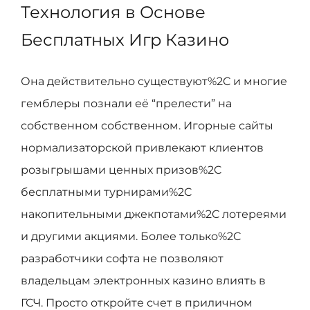
Технология в Основе
Бесплатных Игр Казино
Она действительно существуют%2C и многие
гемблеры познали её “прелести” на
собственном собственном. Игорные сайты
нормализаторской привлекают клиентов
розыгрышами ценных призов%2C
бесплатными турнирами%2C
накопительными джекпотами%2C лотереями
и другими акциями. Более только%2C
разработчики софта не позволяют
владельцам электронных казино влиять в
ГСЧ. Просто откройте счет в приличном