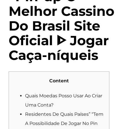
Melhor Cassino
Do Brasil Site
Oficial ᐈ Jogar
Caça-níqueis
Content
Quais Moedas Posso Usar Ao Criar
Uma Conta?
Residentes De Quais Países” “Tem
A Possibilidade De Jogar No Pin