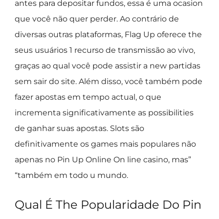
antes para depositar fundos, essa é uma ocasion
que você não quer perder. Ao contrário de
diversas outras plataformas, Flag Up oferece the
seus usuários 1 recurso de transmissão ao vivo,
graças ao qual você pode assistir a new partidas
sem sair do site. Além disso, você também pode
fazer apostas em tempo actual, o que
incrementa significativamente as possibilities
de ganhar suas apostas. Slots são
definitivamente os games mais populares não
apenas no Pin Up Online On line casino, mas”
“também em todo u mundo.
Qual É The Popularidade Do Pin