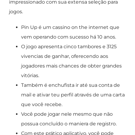
impressionado com sua extensa seleção para
jogos.
Pin Up é um cassino on the internet que
vem operando com sucesso há 10 anos.
O jogo apresenta cinco tambores e 3125
vivencias de ganhar, oferecendo aos
jogadores mais chances de obter grandes
vitórias.
Também é enchufista ir até sua conta de
mail e ativar teu perfil através de uma carta
que você recebe.
Você pode jogar nele mesmo que não
possua concluído o maniera de registro.
Com este prático aplicativo, você pode