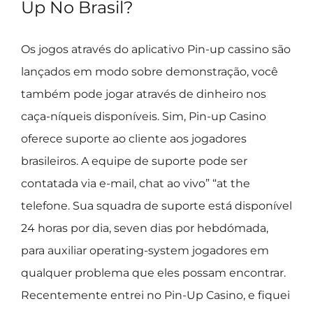
Up No Brasil?
Os jogos através do aplicativo Pin-up cassino são
lançados em modo sobre demonstração, você
também pode jogar através de dinheiro nos
caça-níqueis disponíveis. Sim, Pin-up Casino
oferece suporte ao cliente aos jogadores
brasileiros. A equipe de suporte pode ser
contatada via e-mail, chat ao vivo” “at the
telefone. Sua squadra de suporte está disponível
24 horas por dia, seven dias por hebdómada,
para auxiliar operating-system jogadores em
qualquer problema que eles possam encontrar.
Recentemente entrei no Pin-Up Casino, e fiquei