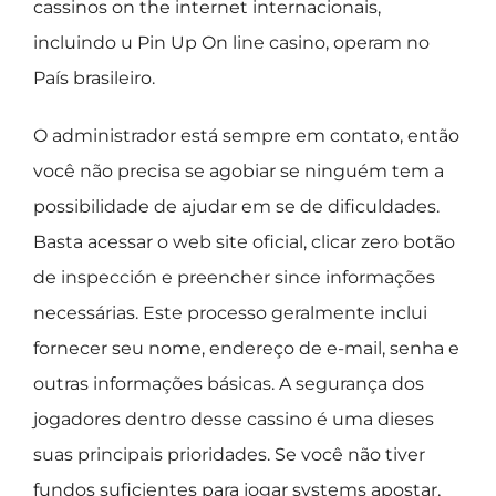
cassinos on the internet internacionais,
incluindo u Pin Up On line casino, operam no
País brasileiro.
O administrador está sempre em contato, então
você não precisa se agobiar se ninguém tem a
possibilidade de ajudar em se de dificuldades.
Basta acessar o web site oficial, clicar zero botão
de inspección e preencher since informações
necessárias. Este processo geralmente inclui
fornecer seu nome, endereço de e-mail, senha e
outras informações básicas. A segurança dos
jogadores dentro desse cassino é uma dieses
suas principais prioridades. Se você não tiver
fundos suficientes para jogar systems apostar,