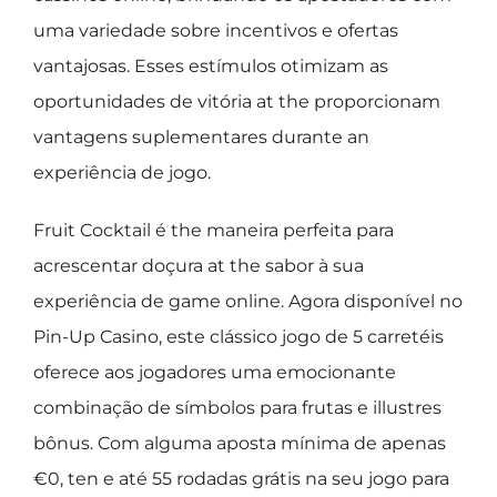
uma variedade sobre incentivos e ofertas
vantajosas. Esses estímulos otimizam as
oportunidades de vitória at the proporcionam
vantagens suplementares durante an
experiência de jogo.
Fruit Cocktail é the maneira perfeita para
acrescentar doçura at the sabor à sua
experiência de game online. Agora disponível no
Pin-Up Casino, este clássico jogo de 5 carretéis
oferece aos jogadores uma emocionante
combinação de símbolos para frutas e illustres
bônus. Com alguma aposta mínima de apenas
€0, ten e até 55 rodadas grátis na seu jogo para