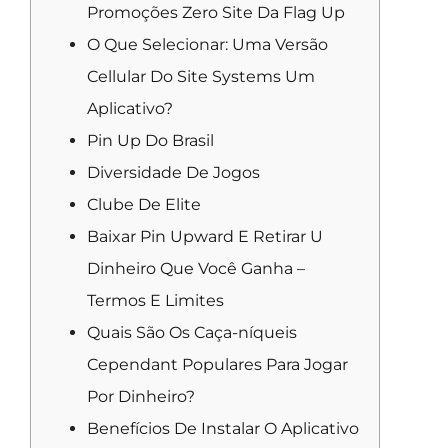
Promoções Zero Site Da Flag Up
O Que Selecionar: Uma Versão
Cellular Do Site Systems Um
Aplicativo?
Pin Up Do Brasil
Diversidade De Jogos
Clube De Elite
Baixar Pin Upward E Retirar U
Dinheiro Que Você Ganha –
Termos E Limites
Quais São Os Caça-níqueis
Cependant Populares Para Jogar
Por Dinheiro?
Benefícios De Instalar O Aplicativo