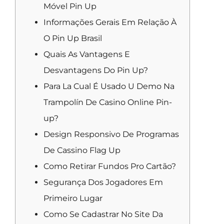
Móvel Pin Up
Informações Gerais Em Relação À
O Pin Up Brasil
Quais As Vantagens E
Desvantagens Do Pin Up?
Para La Cual É Usado U Demo Na
Trampolín De Casino Online Pin-
up?
Design Responsivo De Programas
De Cassino Flag Up
Como Retirar Fundos Pro Cartão?
Segurança Dos Jogadores Em
Primeiro Lugar
Como Se Cadastrar No Site Da