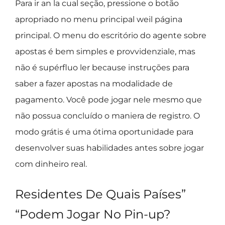
Para ir an la cual seção, pressione o botão
apropriado no menu principal weil página
principal. O menu do escritório do agente sobre
apostas é bem simples e provvidenziale, mas
não é supérfluo ler because instruções para
saber a fazer apostas na modalidade de
pagamento. Você pode jogar nele mesmo que
não possua concluído o maniera de registro. O
modo grátis é uma ótima oportunidade para
desenvolver suas habilidades antes sobre jogar
com dinheiro real.
Residentes De Quais Países”
“Podem Jogar No Pin-up?