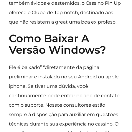
também ávidos e destemidos, o Cassino Pin Up
oferece o Clube de Top notch, destinado aos
que não resistem a great uma boa ex profeso.
Como Baixar A
Versão Windows?
Ele é baixado” “diretamente da página
preliminar e instalado no seu Android ou apple
iphone. Se tiver uma dúvida, você
continuamente pode entrar no ano de contato
com o suporte. Nossos consultores estão
sempre à disposição para auxiliar em questões
técnicas durante sua experiência no cassino. O