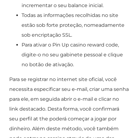
incrementar o seu balance inicial.
Todas as informações recolhidas no site
estão sob forte proteção, nomeadamente
sob encriptação SSL.
Para ativar o Pin Up casino reward code,
digite-o no seu gabinete pessoal e clique
no botão de ativação.
Para se registrar no internet site oficial, você
necessita especificar seu e-mail, criar uma senha
para ele, em seguida abrir o e-mail e clicar no
link destacado. Desta forma, você confirmará
seu perfil at the poderá começar a jogar por
dinheiro. Além deste método, você também