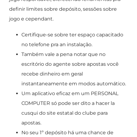
definir limites sobre depósito, sessões sobre
jogo e cependant.
Certifique-se sobre ter espaço capacitado
no telefone pra an instalação.
Também vale a pena notar que no
escritório do agente sobre apostas você
recebe dinheiro em geral
instantaneamente em modos automático.
Um aplicativo eficaz em um PERSONAL
COMPUTER só pode ser dito a hacer la
cusqui do site estatal do clube para
apostas.
No seu 1º depósito há uma chance de