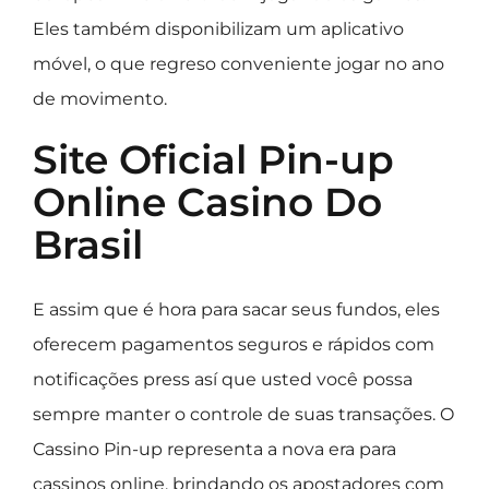
Eles também disponibilizam um aplicativo
móvel, o que regreso conveniente jogar no ano
de movimento.
Site Oficial Pin-up
Online Casino Do
Brasil
E assim que é hora para sacar seus fundos, eles
oferecem pagamentos seguros e rápidos com
notificações press así que usted você possa
sempre manter o controle de suas transações. O
Cassino Pin-up representa a nova era para
cassinos online, brindando os apostadores com