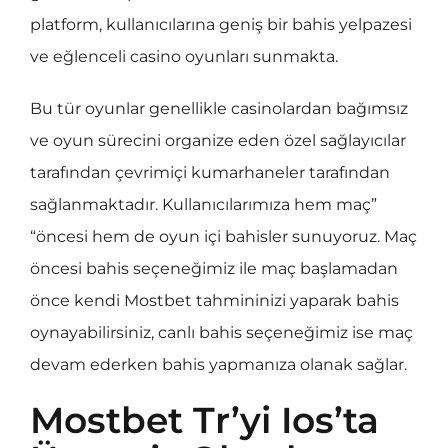
platform, kullanıcılarına geniş bir bahis yelpazesi
ve eğlenceli casino oyunları sunmakta.
Bu tür oyunlar genellikle casinolardan bağımsız
ve oyun sürecini organize eden özel sağlayıcılar
tarafından çevrimiçi kumarhaneler tarafından
sağlanmaktadır. Kullanıcılarımıza hem maç”
“öncesi hem de oyun içi bahisler sunuyoruz. Maç
öncesi bahis seçeneğimiz ile maç başlamadan
önce kendi Mostbet tahmininizi yaparak bahis
oynayabilirsiniz, canlı bahis seçeneğimiz ise maç
devam ederken bahis yapmanıza olanak sağlar.
Mostbet Tr’yi Ios’ta