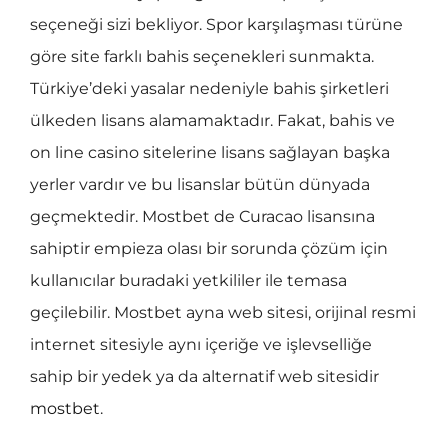
seçeneği sizi bekliyor. Spor karşılaşması türüne
göre site farklı bahis seçenekleri sunmakta.
Türkiye’deki yasalar nedeniyle bahis şirketleri
ülkeden lisans alamamaktadır. Fakat, bahis ve
on line casino sitelerine lisans sağlayan başka
yerler vardır ve bu lisanslar bütün dünyada
geçmektedir. Mostbet de Curacao lisansına
sahiptir empieza olası bir sorunda çözüm için
kullanıcılar buradaki yetkililer ile temasa
geçilebilir. Mostbet ayna web sitesi, orijinal resmi
internet sitesiyle aynı içeriğe ve işlevselliğe
sahip bir yedek ya da alternatif web sitesidir
mostbet
.