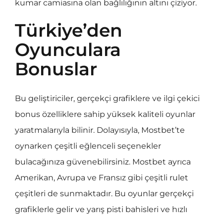
kumar camiasına olan bağlılığının altını çiziyor.
Türkiye’den
Oyunculara
Bonuslar
Bu geliştiriciler, gerçekçi grafiklere ve ilgi çekici
bonus özelliklere sahip yüksek kaliteli oyunlar
yaratmalarıyla bilinir. Dolayısıyla, Mostbet’te
oynarken çeşitli eğlenceli seçenekler
bulacağınıza güvenebilirsiniz. Mostbet ayrıca
Amerikan, Avrupa ve Fransız gibi çeşitli rulet
çeşitleri de sunmaktadır. Bu oyunlar gerçekçi
grafiklerle gelir ve yarış pisti bahisleri ve hızlı