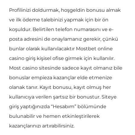
Profilinizi doldurmak, hoşgeldin bonusu almak
ve ilk ödeme talebinizi yapmak için bir ön
koşuldur. Belirtilen telefon numarasını ve e-
posta adresini de onaylamanız gerekir, çünkü
bunlar olarak kullanılacaktır Mostbet online
casino giriş kişisel ofise girmek için kullanılır.
Most casino sitesinde sadece kayıt olmanız bile
bonuslar empieza kazançlar elde etmenize
olanak tanır. Kayıt bonusu, kayıt olmuş her
kullanıcıya verilen şartsız bir bonustur. Siteye
giriş yaptığınızda “Hesabım” bölümünde
bulunabilir ve hemen etkinleştirilerek
kazançlarınızı artırabilirsiniz.