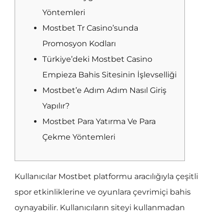
Yöntemleri
Mostbet Tr Casino’sunda
Promosyon Kodları
Türkiye’deki Mostbet Casino
Empieza Bahis Sitesinin İşlevselliği
Mostbet’e Adım Adım Nasıl Giriş
Yapılır?
Mostbet Para Yatırma Ve Para
Çekme Yöntemleri
Kullanıcılar Mostbet platformu aracılığıyla çeşitli
spor etkinliklerine ve oyunlara çevrimiçi bahis
oynayabilir. Kullanıcıların siteyi kullanmadan