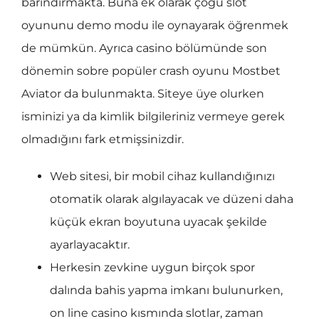
barındırmakta. Buna ek olarak çoğu slot
oyununu demo modu ile oynayarak öğrenmek
de mümkün. Ayrıca casino bölümünde son
dönemin sobre popüler crash oyunu Mostbet
Aviator da bulunmakta. Siteye üye olurken
isminizi ya da kimlik bilgileriniz vermeye gerek
olmadığını fark etmişsinizdir.
Web sitesi, bir mobil cihaz kullandığınızı
otomatik olarak algılayacak ve düzeni daha
küçük ekran boyutuna uyacak şekilde
ayarlayacaktır.
Herkesin zevkine uygun birçok spor
dalında bahis yapma imkanı bulunurken,
on line casino kısmında slotlar, zaman