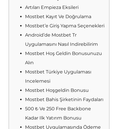
Artıları Empieza Eksileri
Mostbet Kayıt Ve Doğrulama
Mostbet’e Giriş Yapma Seçenekleri
Android’de Mostbet Tr
Uygulamasını Nasıl Indirebilirim
Mostbet Hoş Geldin Bonusunuzu
Alın
Mostbet Türkiye Uygulaması
Incelemesi
Mostbet Hoşgeldin Bonusu
Mostbet Bahis Şirketinin Faydaları
500 ₺ Ve 250 Free Backbone
Kadar Ilk Yatırım Bonusu
Mostbet Uygulamasında Ödeme