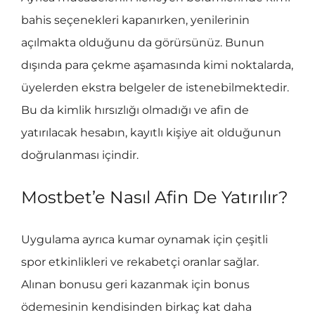
bahis seçenekleri kapanırken, yenilerinin
açılmakta olduğunu da görürsünüz. Bunun
dışında para çekme aşamasında kimi noktalarda,
üyelerden ekstra belgeler de istenebilmektedir.
Bu da kimlik hırsızlığı olmadığı ve afin de
yatırılacak hesabın, kayıtlı kişiye ait olduğunun
doğrulanması içindir.
Mostbet’e Nasıl Afin De Yatırılır?
Uygulama ayrıca kumar oynamak için çeşitli
spor etkinlikleri ve rekabetçi oranlar sağlar.
Alınan bonusu geri kazanmak için bonus
ödemesinin kendisinden birkaç kat daha