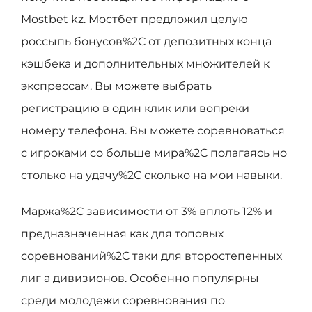
Mostbet kz. Мостбет предложил целую
россыпь бонусов%2C от депозитных конца
кэшбека и дополнительных множителей к
экспрессам. Вы можете выбрать
регистрацию в один клик или вопреки
номеру телефона. Вы можете соревноваться
с игроками со больше мира%2C полагаясь но
столько на удачу%2C сколько на мои навыки.
Маржа%2C зависимости от 3% вплоть 12% и
предназначенная как для топовых
соревнований%2C таки для второстепенных
лиг а дивизионов. Особенно популярны
среди молодежи соревнования по