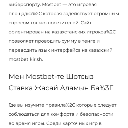
киберспорту. Mostbet — это игровая
площадка%2C которая задействует огромным
спросом только посетителей. Сайт
ориентирован на казахстанских игроков%2C
позволяет проводить сумму в тенге и
переводить язык интерфейса на казахский
mostbet kirish
.
Мен Mostbet-те Шотсыз
Ставка Жасай Аламын Ба%3F
Где вы изучите правила%2C которые следует
соблюдаться для комфорта и безопасности
во время игры. Среди карточных игр в