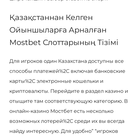
Қазақстаннан Келген
Ойыншыларға Арналған
Mostbet Слоттарының Тізімі
Для игроков один Казахстана доступны все
способы платежей%2C включая банковские
карты%2C электронные кошельки и
криптовалюты. Перейдите в раздел казино и
отыщите там соответствующую категорию. В
онлайн-казино Мостбет есть несколько
возможных лотерей%2C среди их вы всегда
найду интересную. Для удобно” “игроков