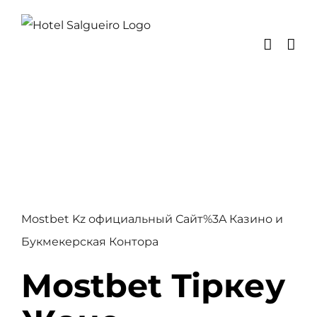
Skip
to
content
Mostbet Kz официальный Сайт%3A Казино и
Букмекерская Контора
Mostbet Тіркеу