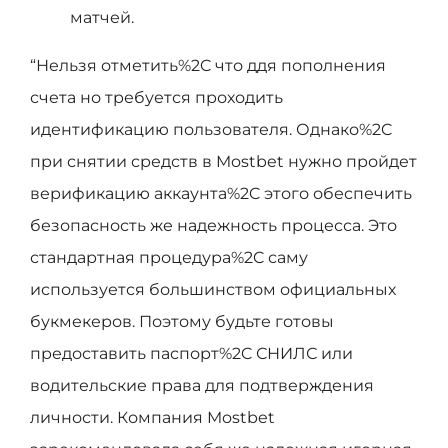
матчей.
“Нельзя отметить%2C что ддя пополнения
счета но требуется проходить
идентификацию пользователя. Однако%2C
при снятии средств в Mostbet нужно пройдет
верификацию аккаунта%2C этого обеспечить
безопасность же надежность процесса. Это
стандартная процедура%2C саму
используется большинством официальных
букмекеров. Поэтому будьте готовы
предоставить паспорт%2C СНИЛС или
водительские права для подтверждения
личности. Компания Mostbet