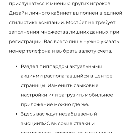
прислушаться к мнению других игроков.
Дизайн личного кабинет выполнен в единой
стилистике компании. Мостбет не требует
заполнения множества лишних данных при
регистрации. Вас всего лишь нужно указать
номер телефона и выбрать валюту счета.
Раздел пиппардом актуальными
акциями располагавшийся в центре
страницы. Изменить языковые
настройки или загрузить мобильное
приложение можно где же.
Здесь вас ждут незабываемый
эмоции%2C высокие ставки и
возможность сравняться с лучшими