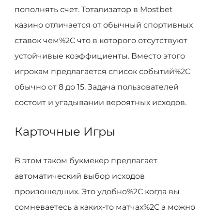
пополнять счет. Тотализатор в Mostbet
казино отличается от обычный спортивных
ставок чем%2C что в которого отсутствуют
устойчивые коэффициенты. Вместо этого
игрокам предлагается список событий%2C
обычно от 8 до 15. Задача пользователей
состоит и угадывании вероятных исходов.
Карточные Игры
В этом таком букмекер предлагает
автоматический выбор исходов
произошедших. Это удобно%2C когда вы
сомневаетесь а каких-то матчах%2C а можно