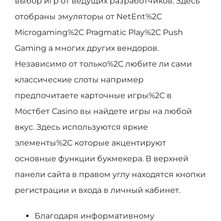
выбор игр от ведущих разработчиков. Здесь
отобраны эмуляторы от NetEnt%2C
Microgaming%2C Pragmatic Play%2C Push
Gaming а многих других вендоров.
Независимо от только%2C любите ли сами
классические слоты например
предпочитаете карточные игры%2C в
Мостбет Casino вы найдете игры на любой
вкус. Здесь используются яркие
элементы%2C которые акцентируют
основные функции букмекера. В верхней
панели сайта в правом углу находятся кнопки
регистрации и входа в личный кабинет.
Благодаря информативному