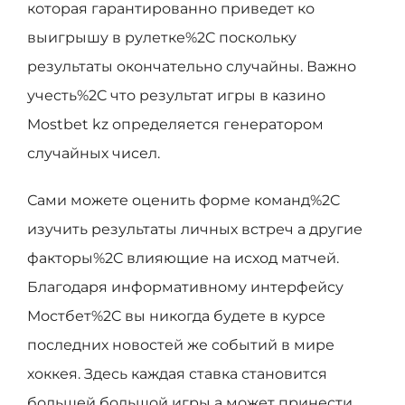
которая гарантированно приведет ко
выигрышу в рулетке%2C поскольку
результаты окончательно случайны. Важно
учесть%2C что результат игры в казино
Mostbet kz определяется генератором
случайных чисел.
Сами можете оценить форме команд%2C
изучить результаты личных встреч а другие
факторы%2C влияющие на исход матчей.
Благодаря информативному интерфейсу
Мостбет%2C вы никогда будете в курсе
последних новостей же событий в мире
хоккея. Здесь каждая ставка становится
большей большой игры а может принести