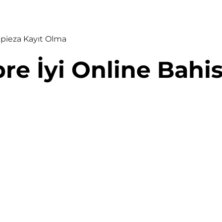
mpieza Kayıt Olma
re İyi Online Bahis