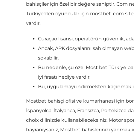
bahisçiler için özel bir değere sahiptir. Com n
Türkiye’den oyuncular için mostbet. com site
vardır.
Curaçao lisansı, operatörün güvenlik, ad
Ancak, APK dosyalarını sah olmayan web si
sokabilir.
Bu nedenle, şu özel Most bet Türkiye bah
iyi fırsatı hediye vardır.
Bu, uygulamayı indirmekten kaçınmak iste
Mostbet bahisçi ofisi ve kumarhanesi için bon
İspanyolca, İtalyanca, Fransızca, Portekizce da
choix dilinizde kullanabileceksiniz. Motor sp
hayranıysanız, Mostbet bahislerinizi yapmak 