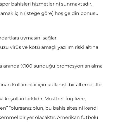
r spor bahisleri hizmetlerini sunmaktadır.
namak için (isteğe göre) hoş geldin bonusu
dartlara uymasını sağlar.
zu virüs ve kötü amaçlı yazılım riski altına
e uma anında %100 sunduğu promosyonları alma
llanıcılar için kullanışlı bir alternatiftir.
oşulları farklıdır. Mostbet İngilizce,
en” “olursanız olun, bu bahis sitesini kendi
ükemmel bir yer olacaktır. Amerikan futbolu