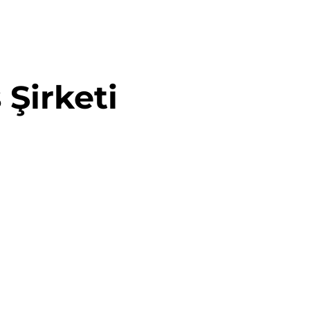
 Şirketi