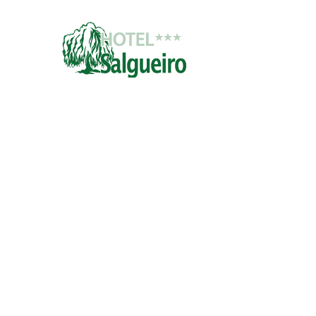
Skip
to
content