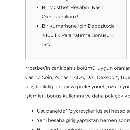
Bir Mostbet Hesabını Nasıl
Oluşturabilirim?
Bir Kumarhane Için Depozitoda
%100 Ilk Para Yatırma Bonusu +
15fs
Mostbet’in canlı bahis bölümü, uygun oranları 
Casino Coin, ZChash, ADA, DAI, Dexsport, Tru
ulaşılabilirliği empieza profesyonel çözüm yö
işlemleri, bonus kullanımı ve daha pek çok kon
Üst panelde” “ziyaretçiler kişisel hesa
Yeni hesaba giriş yaptıktan hemen sonra
Bu sayede, üyelerin platforma erişim kon