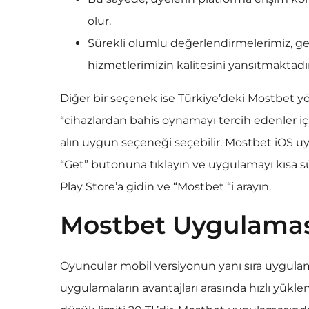
olur.
Sürekli olumlu değerlendirmelerimiz, ge
hizmetlerimizin kalitesini yansıtmaktadır
Diğer bir seçenek ise Türkiye’deki Mostbet yön
“cihazlardan bahis oynamayı tercih edenler iç
alın uygun seçeneği seçebilir. Mostbet iOS u
“Get” butonuna tıklayın ve uygulamayı kısa s
Play Store’a gidin ve “Mostbet “i arayın.
Mostbet Uygulamas
Oyuncular mobil versiyonun yanı sıra uygulamalar
uygulamaların avantajları arasında hızlı yükl