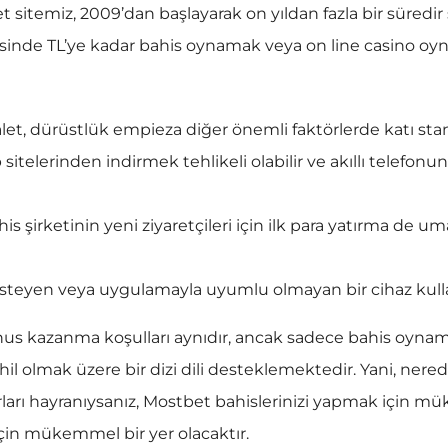
et sitemiz, 2009’dan başlayarak on yıldan fazla bir süredi
sinde TL’ye kadar bahis oynamak veya on line casino oy
alet, dürüstlük empieza diğer önemli faktörlerde katı stan
telerinden indirmek tehlikeli olabilir ve akıllı telefonunu
is şirketinin yeni ziyaretçileri için ilk para yatırma d
yen veya uygulamayla uyumlu olmayan bir cihaz kullanan ku
us kazanma koşulları aynıdır, ancak sadece bahis oynama k
hil olmak üzere bir dizi dili desteklemektedir. Yani, nered
orları hayranıysanız, Mostbet bahislerinizi yapmak için m
için mükemmel bir yer olacaktır.