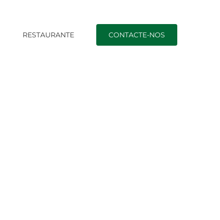
O
RESTAURANTE
CONTACTE-NOS
нлайн Казино На российском Языке Апрель 202