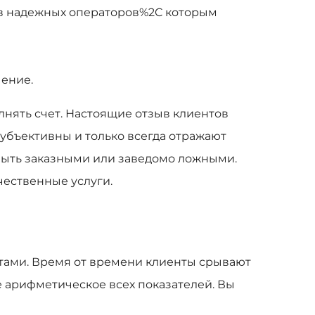
ов надежных операторов%2C которым
ение.
олнять счет. Настоящие отзыв клиентов
убъективны и только всегда отражают
быть заказными или заведомо ложными.
ественные услуги.
ами. Время от времени клиенты срывают
 арифметическое всех показателей. Вы