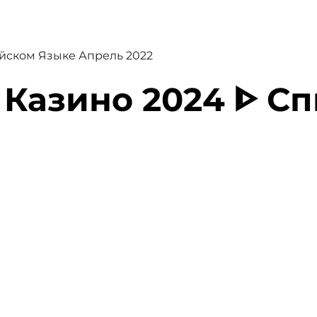
йском Языке Апрель 2022
 Казино 2024 ᐈ С