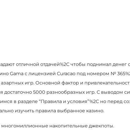
адают отличной отдачей%2C чтобы поднимал денег см
азино Gama с лицензией Curacao под номером № 365
азартных игр. Основной фактор и привлекательност
я достаточно 5000 разнообразных игр. С выводом с
имся в разделе “Правила и условия”%2C но перед с
ально изучить правила выбранное казино.
т многомиллионные накопительные джекпоты.