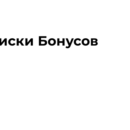
писки Бонусов