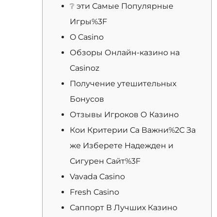
❔ эти Самые Популярные
Игры%3F
O Casino
Обзоры Онлайн-казино на
Casinoz
Получение утешительных
Бонусов
Отзывы Игроков О Казино
Кои Критерии Са Важни%2C За
же Изберете Надежден и
Сигурен Сайт%3F
Vavada Casino
Fresh Casino
Саппорт В Лучших Казино