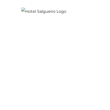
Skip
to
content