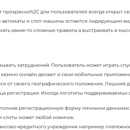
т прозрачно%2C дли пользователей всегда открыт 
е автоматы и слот-машины остаются лидирующим вид
знать какие-то сложные правила а выстраивать в мыс
зывать затруднений. Пользователь может играть спу
е казино онлайн делают и свои мобильные приложени
ися от своего географического положения. Лишний 
ца регистрации. Иногда логотипы поддерживаемых с
аполнив регистрационную форму личными данными.
и слоты может любой новичок.
ансово-кредитного учреждения например платежно