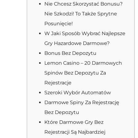
Nie Chcesz Skorzystać Bonusu?
Nie Szkodzi! To Także Sprytne
Posunięcie!
W Jaki Sposób Wybrać Najlepsze
Gry Hazardowe Darmowe?
Bonus Bez Depozytu
Lemon Casino – 20 Darmowych
Spinów Bez Depozytu Za
Rejestracje
Szeroki Wybór Automatów
Darmowe Spiny Za Rejestrację
Bez Depozytu
Które Darmowe Gry Bez
Rejestracji Są Najbardziej