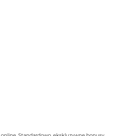
 online. Standardowo, ekskluzywne bonusy