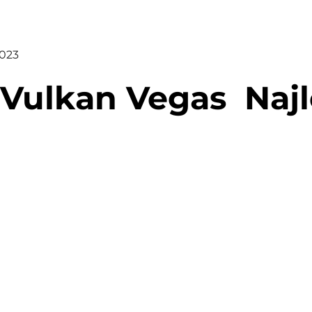
2023
Vulkan Vegas ️ Naj