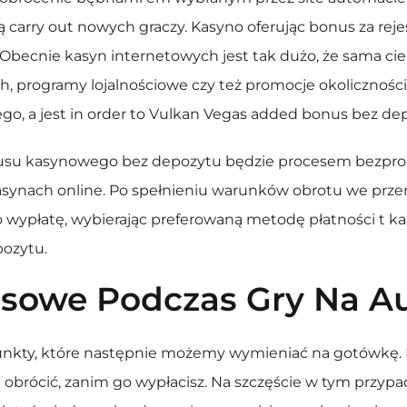
carry out nowych graczy. Kasyno oferując bonus za rejes
Obecnie kasyn internetowych jest tak dużo, że sama cie
ch, programy lojalnościowe czy też promocje okoliczn
go, a jest in order to Vulkan Vegas added bonus bez de
onusu kasynowego bez depozytu będzie procesem bezpro
synach online. Po spełnieniu warunków obrotu we prze
ypłatę, wybierając preferowaną metodę płatności t kas
pozytu.
sowe Podczas Gry Na A
unkty, które następnie możemy wymieniać na gotówkę. 
obrócić, zanim go wypłacisz. Na szczęście w tym przypa