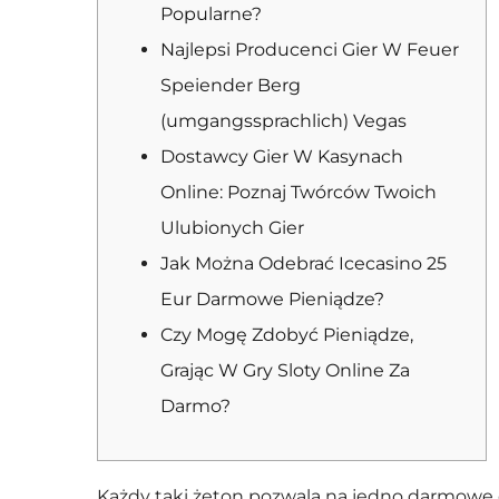
Popularne?
Najlepsi Producenci Gier W Feuer
Speiender Berg
(umgangssprachlich) Vegas
Dostawcy Gier W Kasynach
Online: Poznaj Twórców Twoich
Ulubionych Gier
Jak Można Odebrać Icecasino 25
Eur Darmowe Pieniądze?
Czy Mogę Zdobyć Pieniądze,
Grając W Gry Sloty Online Za
Darmo?
Każdy taki żeton pozwala na jedno darmowe