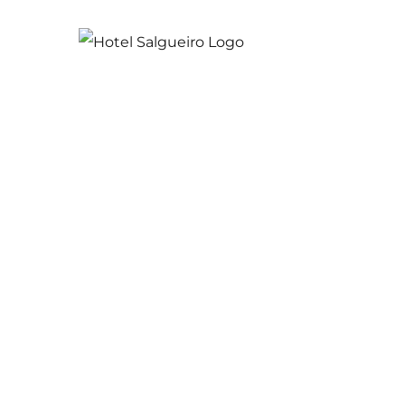
Skip
to
content