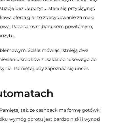
trację bez depozytu, stara się przyciągnąć
kawa oferta gier to zdecydowanie za mało.
ościowe. Poza samym bonusem powitalnym,
pozytu.
blemowym. Ściśle mówiąc, istnieją dwa
niesieniu środków z . salda bonusowego do
ynie. Pamiętaj, aby zapoznać się unces
utomatach
Pamiętaj też, że cashback ma formę gotówki
dku wymóg obrotu jest bardzo niski i wynosi