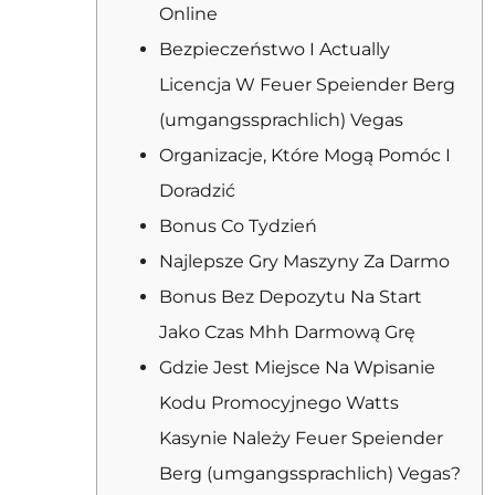
Online
Bezpieczeństwo I Actually
Licencja W Feuer Speiender Berg
(umgangssprachlich) Vegas
Organizacje, Które Mogą Pomóc I
Doradzić
Bonus Co Tydzień
Najlepsze Gry Maszyny Za Darmo
Bonus Bez Depozytu Na Start
Jako Czas Mhh Darmową Grę
Gdzie Jest Miejsce Na Wpisanie
Kodu Promocyjnego Watts
Kasynie Należy Feuer Speiender
Berg (umgangssprachlich) Vegas?