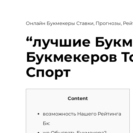
Онлайн Букмекеры Ставки, Прогнозы, Рей
“лучшие Букм
Букмекеров Т
Спорт
Content
возможность Нашего Рейтинга
Бк:
же Обыграть Букмекера?