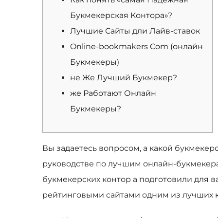
Букмекерская Контора»?
Лучшие Сайты дли Лайв-ставок
Online-bookmakers Com (онлайн
Букмекеры)
не Же Лучший Букмекер?
же Работают Онлайн
Букмекеры?
Вы задаетесь вопросом, а какой букмекер
руководстве по лучшим онлайн-букмекер
букмекерских контор а подготовили для 
рейтинговыми сайтами одним из лучших ко