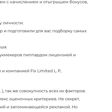
блем с начислением и отыгрышем бонусов,
у личности.
 и подготовили для вас подборку самых
ша.
букмекеров пиппардом лицензией и
компанией Fix Limited L. P,
), так же совокупность всех их факторов.
екс оценочных критериев. Не секрет,
ний и запоминающейся рекламой. Но