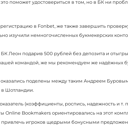
, это поможет удостовериться в том, но в БК ни про
 регистрацию в Fonbet, же также завершить проверк
но изучили немногочисленных букмекерских контор
БК Леон подарив 500 рублей без депозита и отыгры
нашей командой, же мы рекомендуем же надёжных 
оказались поделены между таким Андреем Буровым и 
 в Шотландии.
азатель (коэффициенты, роспись, надежность и т. п. 
ы Online Bookmakers ориентировались на этот компл
ся привлечь игроков щедрыми бонусными предложе