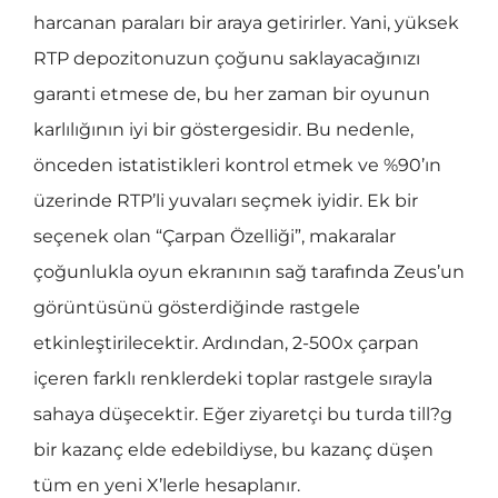
harcanan paraları bir araya getirirler. Yani, yüksek
RTP depozitonuzun çoğunu saklayacağınızı
garanti etmese de, bu her zaman bir oyunun
karlılığının iyi bir göstergesidir. Bu nedenle,
önceden istatistikleri kontrol etmek ve %90’ın
üzerinde RTP’li yuvaları seçmek iyidir. Ek bir
seçenek olan “Çarpan Özelliği”, makaralar
çoğunlukla oyun ekranının sağ tarafında Zeus’un
görüntüsünü gösterdiğinde rastgele
etkinleştirilecektir. Ardından, 2-500x çarpan
içeren farklı renklerdeki toplar rastgele sırayla
sahaya düşecektir. Eğer ziyaretçi bu turda till?g
bir kazanç elde edebildiyse, bu kazanç düşen
tüm en yeni X’lerle hesaplanır.