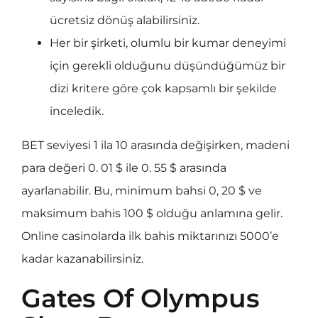
ücretsiz dönüş alabilirsiniz.
Her bir şirketi, olumlu bir kumar deneyimi
için gerekli olduğunu düşündüğümüz bir
dizi kritere göre çok kapsamlı bir şekilde
inceledik.
BET seviyesi 1 ila 10 arasında değişirken, madeni
para değeri 0. 01 $ ile 0. 55 $ arasında
ayarlanabilir. Bu, minimum bahsi 0, 20 $ ve
maksimum bahis 100 $ olduğu anlamına gelir.
Online casinolarda ilk bahis miktarınızı 5000’e
kadar kazanabilirsiniz.
Gates Of Olympus