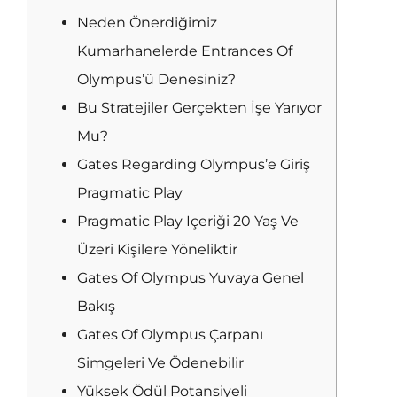
Neden Önerdiğimiz
Kumarhanelerde Entrances Of
Olympus’ü Denesiniz?
Bu Stratejiler Gerçekten İşe Yarıyor
Mu?
Gates Regarding Olympus’e Giriş
Pragmatic Play
Pragmatic Play Içeriği 20 Yaş Ve
Üzeri Kişilere Yöneliktir
Gates Of Olympus Yuvaya Genel
Bakış
Gates Of Olympus Çarpanı
Simgeleri Ve Ödenebilir
Yüksek Ödül Potansiyeli