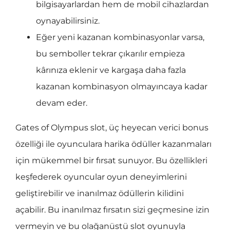
bilgisayarlardan hem de mobil cihazlardan
oynayabilirsiniz.
Eğer yeni kazanan kombinasyonlar varsa,
bu semboller tekrar çıkarılır empieza
kârınıza eklenir ve kargaşa daha fazla
kazanan kombinasyon olmayıncaya kadar
devam eder.
Gates of Olympus slot, üç heyecan verici bonus
özelliği ile oyunculara harika ödüller kazanmaları
için mükemmel bir fırsat sunuyor. Bu özellikleri
keşfederek oyuncular oyun deneyimlerini
geliştirebilir ve inanılmaz ödüllerin kilidini
açabilir. Bu inanılmaz fırsatın sizi geçmesine izin
vermeyin ve bu olağanüstü slot oyunuyla