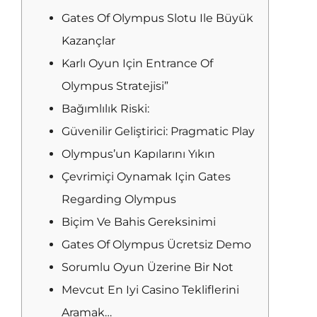
Gates Of Olympus Slotu Ile Büyük
Kazançlar
Karlı Oyun Için Entrance Of
Olympus Stratejisi”
Bağımlılık Riski:
Güvenilir Geliştirici: Pragmatic Play
Olympus’un Kapılarını Yıkın
Çevrimiçi Oynamak Için Gates
Regarding Olympus
Biçim Ve Bahis Gereksinimi
Gates Of Olympus Ücretsiz Demo
Sorumlu Oyun Üzerine Bir Not
Mevcut En Iyi Casino Tekliflerini
Aramak…