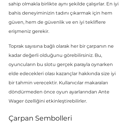
sahip olmakla birlikte aynı şekilde çalışırlar. En iyi
bahis deneyiminizin tadını çıkarmak için hem
güven, hem de güvenlik ve en iyi tekliflere
erişmeniz gerekir.
Toprak sayısına bağlı olarak her bir çarpanın ne
kadar değerli olduğunu görebilirsiniz. Bu,
oyuncuların bu slotu gerçek parayla oynarken
elde edecekleri olası kazançlar hakkında size iyi
bir tahmin verecektir. Kullanıcılar makaraları
döndürmeden önce oyun ayarlarından Ante
Wager özelliğini etkinleştirebilirler.
Çarpan Sembolleri