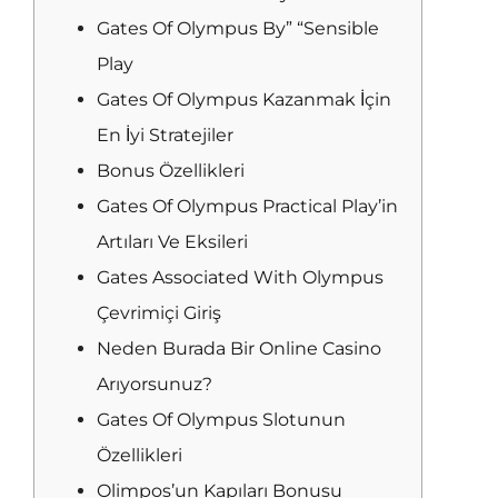
Gates Of Olympus By” “Sensible
Play
Gates Of Olympus Kazanmak İçin
En İyi Stratejiler
Bonus Özellikleri
Gates Of Olympus Practical Play’in
Artıları Ve Eksileri
Gates Associated With Olympus
Çevrimiçi Giriş
Neden Burada Bir Online Casino
Arıyorsunuz?
Gates Of Olympus Slotunun
Özellikleri
Olimpos’un Kapıları Bonusu