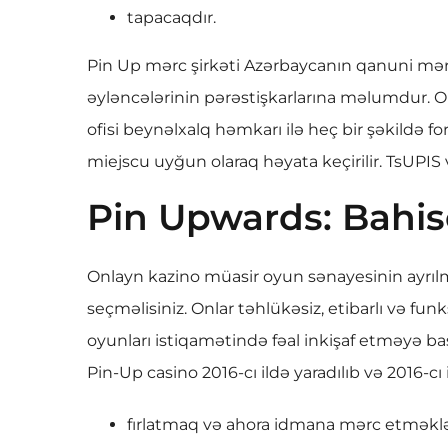
tapacaqdır.
Pin Up mərc şirkəti Azərbaycanın qanuni mə
əyləncələrinin pərəstişkarlarına məlumdur. On
ofisi beynəlxalq həmkarı ilə heç bir şəkildə 
miejscu uyğun olaraq həyata keçirilir. TsUPIS 
Pin Upwards: Bahi
Onlayn kazino müasir oyun sənayesinin ayrılm
seçməlisiniz. Onlar təhlükəsiz, etibarlı və 
oyunları istiqamətində fəal inkişaf etməyə b
Pin-Up casino 2016-cı ildə yaradılıb və 2016-c
fırlatmaq və ahora idmana mərc etməkl