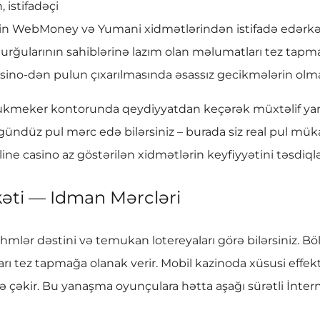
 istifadəçi
in WebMoney və Yumani xidmətlərindən istifadə edərkə
 qurğularının sahiblərinə lazım olan məlumatları tez tapma
ino-dən pulun çıxarılmasında əsassız gecikmələrin olma
bukmeker kontorunda qeydiyyatdan keçərək müxtəlif yarışl
gündüz pul mərc edə bilərsiniz – burada siz real pul mük
n line casino az göstərilən xidmətlərin keyfiyyətini təsdiqlə
əti — Idman Mərcləri
hmlər dəstini və temukan lotereyaları görə bilərsiniz. Böl
arı tez tapmağa olanak verir. Mobil kazinoda xüsusi effe
iyə çəkir. Bu yanaşma oyunçulara hətta aşağı sürətli İnte