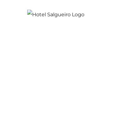
Skip
to
content