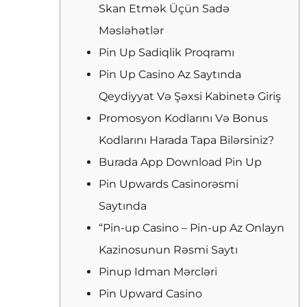
Skan Etmək Üçün Sadə
Məsləhətlər
Pin Up Sadiqlik Proqramı
Pin Up Casino Az Saytında
Qeydiyyat Və Şəxsi Kabinetə Giriş
Promosyon Kodlarını Və Bonus
Kodlarını Harada Tapa Bilərsiniz?
Burada App Download Pin Up
Pin Upwards Casinorəsmi
Saytında
“Pin-up Casino – Pin-up Az Onlayn
Kazinosunun Rəsmi Saytı
Pinup Idman Mərcləri
Pin Upward Casino