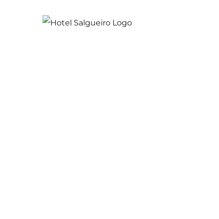
Skip
to
content