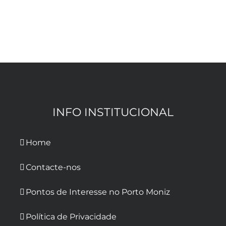
INFO INSTITUCIONAL
Home
Contacte-nos
Pontos de Interesse no Porto Moniz
Política de Privacidade