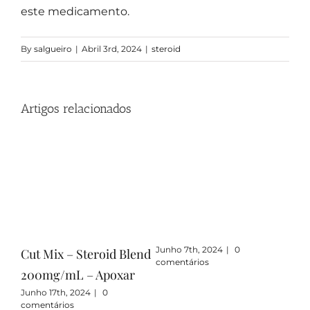
este medicamento.
By
salgueiro
|
Abril 3rd, 2024
|
steroid
Artigos relacionados
Junho 7th, 2024
|
0
Junh
:
Cut Mix – Steroid Blend
comentários
come
200mg/mL – Apoxar
Junho 17th, 2024
|
0
comentários