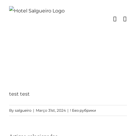
Skip
to
content
test test
By
salgueiro
|
Março 31st, 2024
|
! Без рубрики