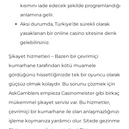
kısmını iade edecek şekilde programlandığı
anlamına gelir.
Aksi durumda, Türkiye’de sürekli olarak
yasaklanan bir online casino sitesine denk
gelebilirsiniz.
Şikayet hizmetleri – Bazen bir çevrimiçi
kumarhane tarafından kötü muamele
gördüğünü hissettiğinizde tek bir oyuncu olarak
güçsüz olmak kolaydır. Bu sorunu çözmek için
AskGamblers empieza Casinomeister gibi birkaç
mükemmel şikayet servisi var. Bu hizmetler,
çevrimiçi bir kumarhane ile olan anlaşmazlığınızı
işleme koymanıza yardımcı olur. Sitede gezinme