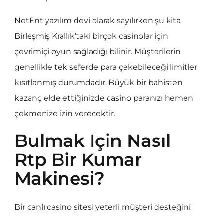
NetEnt yazılım devi olarak sayılırken şu kita
Birleşmiş Krallık’taki birçok casinolar için
çevrimiçi oyun sağladığı bilinir. Müşterilerin
genellikle tek seferde para çekebileceği limitler
kısıtlanmış durumdadır. Büyük bir bahisten
kazanç elde ettiğinizde casino paranızı hemen
çekmenize izin verecektir.
Bulmak Için Nasıl
Rtp Bir Kumar
Makinesi?
Bir canlı casino sitesi yeterli müşteri desteğini