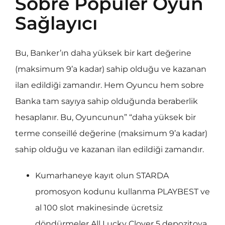
Sobre Popüler Oyun
Sağlayıcı
Bu, Banker’ın daha yüksek bir kart değerine
(maksimum 9’a kadar) sahip olduğu ve kazanan
ilan edildiği zamandır. Hem Oyuncu hem sobre
Banka tam sayıya sahip olduğunda beraberlik
hesaplanır. Bu, Oyuncunun” “daha yüksek bir
terme conseillé değerine (maksimum 9’a kadar)
sahip olduğu ve kazanan ilan edildiği zamandır.
Kumarhaneye kayıt olun STARDA
promosyon kodunu kullanma PLAYBEST ve
al 100 slot makinesinde ücretsiz
döndürmeler All Lucky Clover 5 depozitoya