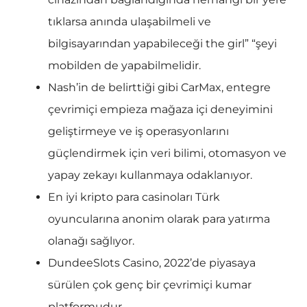
tıklarsa anında ulaşabilmeli ve
bilgisayarından yapabileceği the girl” “şeyi
mobilden de yapabilmelidir.
Nash’in de belirttiği gibi CarMax, entegre
çevrimiçi empieza mağaza içi deneyimini
geliştirmeye ve iş operasyonlarını
güçlendirmek için veri bilimi, otomasyon ve
yapay zekayı kullanmaya odaklanıyor.
En iyi kripto para casinoları Türk
oyuncularına anonim olarak para yatırma
olanağı sağlıyor.
DundeeSlots Casino, 2022’de piyasaya
sürülen çok genç bir çevrimiçi kumar
platformudur.