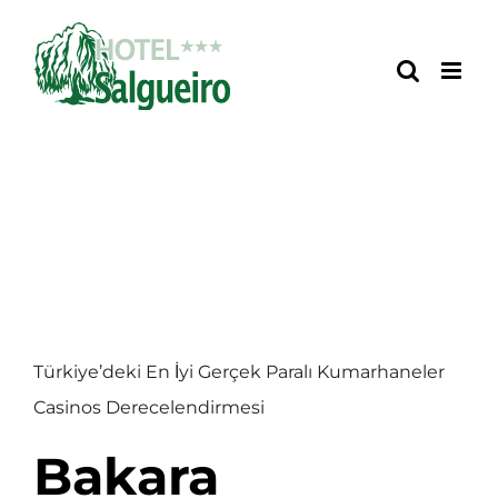
Skip
to
content
Türkiye’deki En İyi Gerçek Paralı Kumarhaneler
Casinos Derecelendirmesi
Bakara