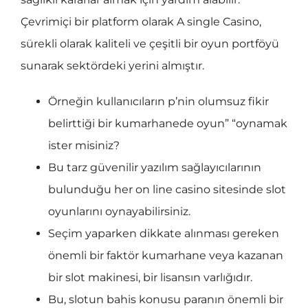
Çevrimiçi bir platform olarak A single Casino,
sürekli olarak kaliteli ve çeşitli bir oyun portföyü
sunarak sektördeki yerini almıştır.
Örneğin kullanıcıların p’nin olumsuz fikir
belirttiği bir kumarhanede oyun” “oynamak
ister misiniz?
Bu tarz güvenilir yazılım sağlayıcılarının
bulunduğu her on line casino sitesinde slot
oyunlarını oynayabilirsiniz.
Seçim yaparken dikkate alınması gereken
önemli bir faktör kumarhane veya kazanan
bir slot makinesi, bir lisansın varlığıdır.
Bu, slotun bahis konusu paranın önemli bir