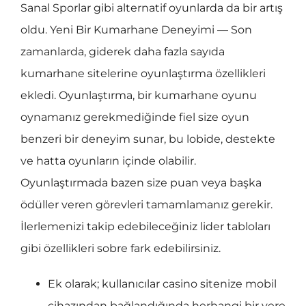
Sanal Sporlar gibi alternatif oyunlarda da bir artış
oldu. Yeni Bir Kumarhane Deneyimi — Son
zamanlarda, giderek daha fazla sayıda
kumarhane sitelerine oyunlaştırma özellikleri
ekledi. Oyunlaştırma, bir kumarhane oyunu
oynamanız gerekmediğinde fiel size oyun
benzeri bir deneyim sunar, bu lobide, destekte
ve hatta oyunların içinde olabilir.
Oyunlaştırmada bazen size puan veya başka
ödüller veren görevleri tamamlamanız gerekir.
İlerlemenizi takip edebileceğiniz lider tabloları
gibi özellikleri sobre fark edebilirsiniz.
Ek olarak; kullanıcılar casino sitenize mobil
cihazından bağlandığında herhangi bir yere