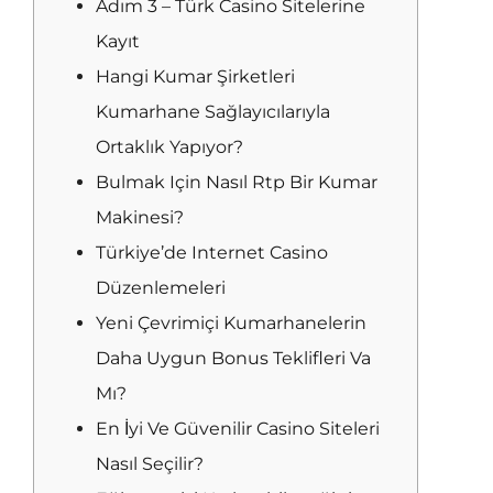
Adım 3 – Türk Casino Sitelerine
Kayıt
Hangi Kumar Şirketleri
Kumarhane Sağlayıcılarıyla
Ortaklık Yapıyor?
Bulmak Için Nasıl Rtp Bir Kumar
Makinesi?
Türkiye’de Internet Casino
Düzenlemeleri
Yeni Çevrimiçi Kumarhanelerin
Daha Uygun Bonus Teklifleri Va
Mı?
En İyi Ve Güvenilir Casino Siteleri
Nasıl Seçilir?