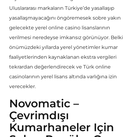
Uluslararası markaların Türkiye’de yasallaşıp
yasallaşmayacağını öngöremesek sobre yakın
gelecekte yerel online casino lisanslarının
verilmesi neredeyse imkansız görünüyor. Belki
önümüzdeki yıllarda yerel yönetimler kumar
faaliyetlerinden kaynaklanan ekstra vergileri
tekrardan değerlendirecek ve Türk online
casinolarının yerel lisans altında varlığına izin
verecekler.
Novomatic –
Çevrimdışı
Kumarhaneler Için