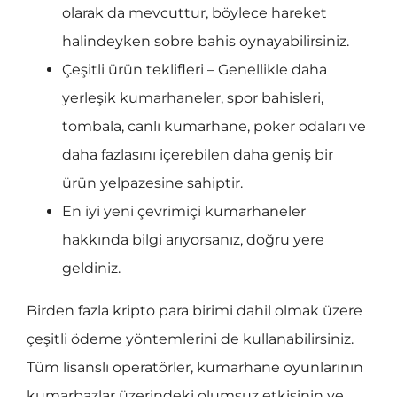
olarak da mevcuttur, böylece hareket
halindeyken sobre bahis oynayabilirsiniz.
Çeşitli ürün teklifleri – Genellikle daha
yerleşik kumarhaneler, spor bahisleri,
tombala, canlı kumarhane, poker odaları ve
daha fazlasını içerebilen daha geniş bir
ürün yelpazesine sahiptir.
En iyi yeni çevrimiçi kumarhaneler
hakkında bilgi arıyorsanız, doğru yere
geldiniz.
Birden fazla kripto para birimi dahil olmak üzere
çeşitli ödeme yöntemlerini de kullanabilirsiniz.
Tüm lisanslı operatörler, kumarhane oyunlarının
kumarbazlar üzerindeki olumsuz etkisinin ve