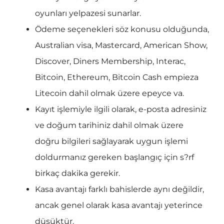
oyunları yelpazesi sunarlar.
Ödeme seçenekleri söz konusu olduğunda,
Australian visa, Mastercard, American Show,
Discover, Diners Membership, Interac,
Bitcoin, Ethereum, Bitcoin Cash empieza
Litecoin dahil olmak üzere epeyce va.
Kayıt işlemiyle ilgili olarak, e-posta adresiniz
ve doğum tarihiniz dahil olmak üzere
doğru bilgileri sağlayarak uygun işlemi
doldurmanız gereken başlangıç için s?rf
birkaç dakika gerekir.
Kasa avantajı farklı bahislerde aynı değildir,
ancak genel olarak kasa avantajı yeterince
düşüktür.