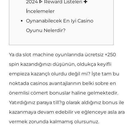
2024 ᐈ Reward Listeleri ✚
İncelemeler
Oynanabilecek En Iyi Casino
Oyunu Nelerdir?
Ya da slot machine oyunlarında ücretsiz +250
spin kazandığınızı düşünün, oldukça keyifli
empieza kazançlı olurdu değil mi? İşte tam bu
noktada casinos avantajlarının belki sobre en
önemlisi cömert bonuslar haline gelmektedir.
Yatırdığınız paraya till?g olarak aldığınız bonus ile
kazanmaya devam edebilir ve eğlenceye asla ara
vermek zorunda kalmamış olursunuz.