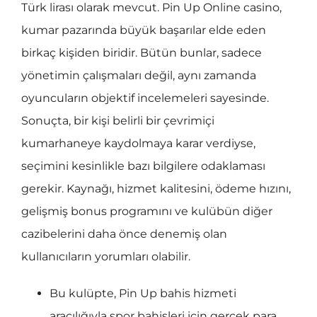
Türk lirası olarak mevcut. Pin Up Online casino,
kumar pazarında büyük başarılar elde eden
birkaç kişiden biridir. Bütün bunlar, sadece
yönetimin çalışmaları değil, aynı zamanda
oyuncuların objektif incelemeleri sayesinde.
Sonuçta, bir kişi belirli bir çevrimiçi
kumarhaneye kaydolmaya karar verdiyse,
seçimini kesinlikle bazı bilgilere odaklaması
gerekir. Kaynağı, hizmet kalitesini, ödeme hızını,
gelişmiş bonus programını ve kulübün diğer
cazibelerini daha önce denemiş olan
kullanıcıların yorumları olabilir.
Bu kulüpte, Pin Up bahis hizmeti
aracılığıyla spor bahisleri için gerçek para