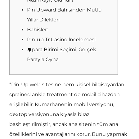
Pin Upward Bahisinden Mutlu
Yıllar Dilekleri
Bahisler:
Pin-up Tr Casino İncelemesi
💲para Birimi Seçimi, Gerçek
Parayla Oyna
“Pin-Up web sitesine hem kişisel bilgisayardan
sprained ankle treatment de mobil cihazdan
erişilebilir. Kumarhanenin mobil versiyonu,
dextop versiyonuna kıyasla biraz
basitleştirilmiştir, ancak ana sitenin tüm ana
özelliklerini ve avantajlarını korur. Bunu yapmak