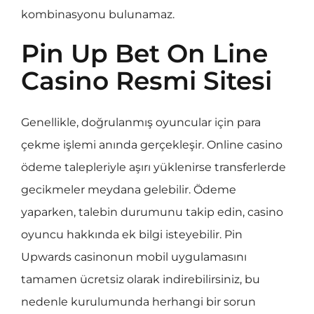
kombinasyonu bulunamaz.
Pin Up Bet On Line
Casino Resmi Sitesi
Genellikle, doğrulanmış oyuncular için para
çekme işlemi anında gerçekleşir. Online casino
ödeme talepleriyle aşırı yüklenirse transferlerde
gecikmeler meydana gelebilir. Ödeme
yaparken, talebin durumunu takip edin, casino
oyuncu hakkında ek bilgi isteyebilir. Pin
Upwards casinonun mobil uygulamasını
tamamen ücretsiz olarak indirebilirsiniz, bu
nedenle kurulumunda herhangi bir sorun