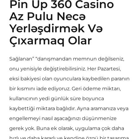
Pin Up 360 Casino
Az Pulu Necə
Yerləşdirmək Və
Çıxarmaq Olar
Sağlanan” “danışmandan memnun değilseniz,
onu yenisiyle değiştirebilirsiniz. Her Pazartesi,
eksi bakiyesi olan oyunculara kaybedilen paranın
bir kısmını iade ediyoruz. Geri ödeme miktarı,
kullanıcının yedi günlük süre boyunca
kaybettiği miktara bağlıdır. Ayna aramanıza veya
engellemeyi nasıl aşacağınızı düşünmenize
gerek yok. Buna ek olarak, uygulama çok daha
hızlı ve daha kararlı ve kendine özgü bir tasarıma