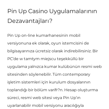
Pin Up Casino Uygulamalarının
Dezavantajları?
Pin Up on-line kumarhanesinin mobil
versiyonuna ek olarak, oyun istemcisini de
bilgisayarınıza ücretsiz olarak indirebilirsiniz. Bir
PC’de w tamtym miejscu teşekküllü bir
uygulama yalnızca kumar kulübünün resmi web
sitesinden söylenebilir. Tüm contemporary
işletim sistemleri için kurulum dosyalarının
toplandığı bir bölüm varifr?n. Hesap oluşturma
süreci, resmi web sitesi veya Pin Up’ın
uyarlanabilir mobil versiyonu aracılığıyla