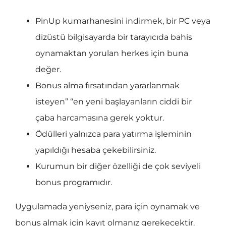
PinUp kumarhanesini indirmek, bir PC veya
dizüstü bilgisayarda bir tarayıcıda bahis
oynamaktan yorulan herkes için buna
değer.
Bonus alma fırsatından yararlanmak
isteyen” “en yeni başlayanların ciddi bir
çaba harcamasına gerek yoktur.
Ödülleri yalnızca para yatırma işleminin
yapıldığı hesaba çekebilirsiniz.
Kurumun bir diğer özelliği de çok seviyeli
bonus programıdır.
Uygulamada yeniyseniz, para için oynamak ve
bonus almak için kayıt olmanız gerekecektir.