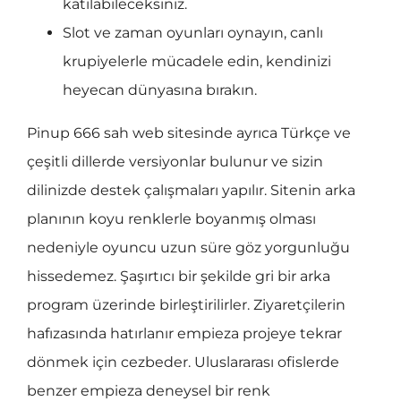
katılabileceksiniz.
Slot ve zaman oyunları oynayın, canlı
krupiyelerle mücadele edin, kendinizi
heyecan dünyasına bırakın.
Pinup 666 sah web sitesinde ayrıca Türkçe ve
çeşitli dillerde versiyonlar bulunur ve sizin
dilinizde destek çalışmaları yapılır. Sitenin arka
planının koyu renklerle boyanmış olması
nedeniyle oyuncu uzun süre göz yorgunluğu
hissedemez. Şaşırtıcı bir şekilde gri bir arka
program üzerinde birleştirilirler. Ziyaretçilerin
hafızasında hatırlanır empieza projeye tekrar
dönmek için cezbeder. Uluslararası ofislerde
benzer empieza deneysel bir renk