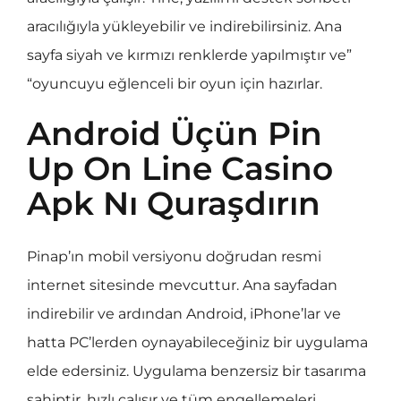
aracılığıyla yükleyebilir ve indirebilirsiniz. Ana
sayfa siyah ve kırmızı renklerde yapılmıştır ve”
“oyuncuyu eğlenceli bir oyun için hazırlar.
Android Üçün Pin
Up On Line Casino
Apk Nı Quraşdırın
Pinap’ın mobil versiyonu doğrudan resmi
internet sitesinde mevcuttur. Ana sayfadan
indirebilir ve ardından Android, iPhone’lar ve
hatta PC’lerden oynayabileceğiniz bir uygulama
elde edersiniz. Uygulama benzersiz bir tasarıma
sahiptir, hızlı çalışır ve tüm engellemeleri