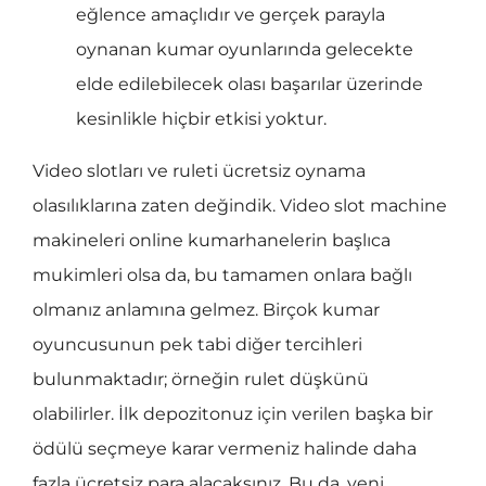
eğlence amaçlıdır ve gerçek parayla
oynanan kumar oyunlarında gelecekte
elde edilebilecek olası başarılar üzerinde
kesinlikle hiçbir etkisi yoktur.
Video slotları ve ruleti ücretsiz oynama
olasılıklarına zaten değindik. Video slot machine
makineleri online kumarhanelerin başlıca
mukimleri olsa da, bu tamamen onlara bağlı
olmanız anlamına gelmez. Birçok kumar
oyuncusunun pek tabi diğer tercihleri
bulunmaktadır; örneğin rulet düşkünü
olabilirler. İlk depozitonuz için verilen başka bir
ödülü seçmeye karar vermeniz halinde daha
fazla ücretsiz para alacaksınız. Bu da, yeni