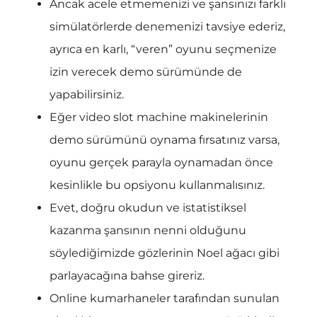
Ancak acele etmemenizi ve şansınızı farklı
simülatörlerde denemenizi tavsiye ederiz,
ayrıca en karlı, “veren” oyunu seçmenize
izin verecek demo sürümünde de
yapabilirsiniz.
Eğer video slot machine makinelerinin
demo sürümünü oynama fırsatınız varsa,
oyunu gerçek parayla oynamadan önce
kesinlikle bu opsiyonu kullanmalısınız.
Evet, doğru okudun ve istatistiksel
kazanma şansının nenni olduğunu
söylediğimizde gözlerinin Noel ağacı gibi
parlayacağına bahse gireriz.
Online kumarhaneler tarafından sunulan