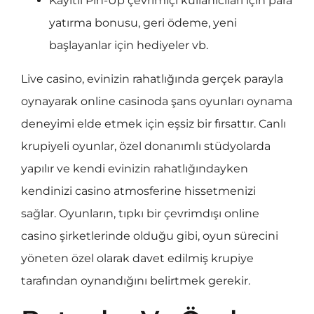
Kayıtlı Pin-Up çevrimiçi kullanıcıları için para
yatırma bonusu, geri ödeme, yeni
başlayanlar için hediyeler vb.
Live casino, evinizin rahatlığında gerçek parayla
oynayarak online casinoda şans oyunları oynama
deneyimi elde etmek için eşsiz bir fırsattır. Canlı
krupiyeli oyunlar, özel donanımlı stüdyolarda
yapılır ve kendi evinizin rahatlığındayken
kendinizi casino atmosferine hissetmenizi
sağlar. Oyunların, tıpkı bir çevrimdışı online
casino şirketlerinde olduğu gibi, oyun sürecini
yöneten özel olarak davet edilmiş krupiye
tarafından oynandığını belirtmek gerekir.