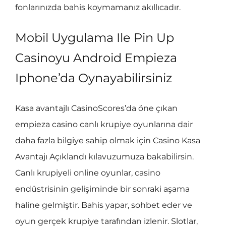
fonlarınızda bahis koymamanız akıllıcadır.
Mobil Uygulama Ile Pin Up
Casinoyu Android Empieza
Iphone’da Oynayabilirsiniz
Kasa avantajlı CasinoScores’da öne çıkan
empieza casino canlı krupiye oyunlarına dair
daha fazla bilgiye sahip olmak için Casino Kasa
Avantajı Açıklandı kılavuzumuza bakabilirsin.
Canlı krupiyeli online oyunlar, casino
endüstrisinin gelişiminde bir sonraki aşama
haline gelmiştir. Bahis yapar, sohbet eder ve
oyun gerçek krupiye tarafından izlenir. Slotlar,