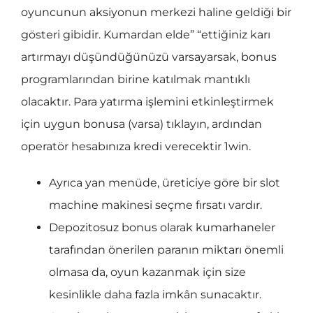
oyuncunun aksiyonun merkezi haline geldiği bir
gösteri gibidir. Kumardan elde” “ettiğiniz karı
artırmayı düşündüğünüzü varsayarsak, bonus
programlarından birine katılmak mantıklı
olacaktır. Para yatırma işlemini etkinleştirmek
için uygun bonusa (varsa) tıklayın, ardından
operatör hesabınıza kredi verecektir
1win
.
Ayrıca yan menüde, üreticiye göre bir slot
machine makinesi seçme fırsatı vardır.
Depozitosuz bonus olarak kumarhaneler
tarafından önerilen paranın miktarı önemli
olmasa da, oyun kazanmak için size
kesinlikle daha fazla imkân sunacaktır.