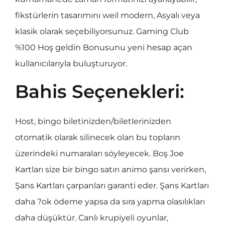
fikstürlerin tasarımını weil modern, Asyalı veya
klasik olarak seçebiliyorsunuz. Gaming Club
%100 Hoş geldin Bonusunu yeni hesap açan
kullanıcılarıyla buluşturuyor.
Bahis Seçenekleri:
Host, bingo biletinizden/biletlerinizden
otomatik olarak silinecek olan bu topların
üzerindeki numaraları söyleyecek. Boş Joe
Kartları size bir bingo satırı animo şansı verirken,
Şans Kartları çarpanları garanti eder. Şans Kartları
daha ?ok ödeme yapsa da sıra yapma olasılıkları
daha düşüktür. Canlı krupiyeli oyunlar,