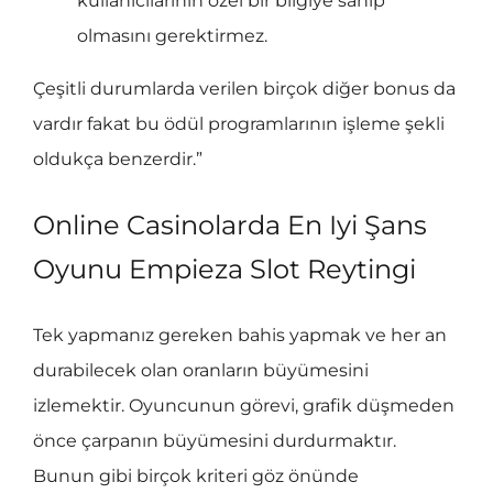
kullanıcılarının özel bir bilgiye sahip
olmasını gerektirmez.
Çeşitli durumlarda verilen birçok diğer bonus da
vardır fakat bu ödül programlarının işleme şekli
oldukça benzerdir.”
Online Casinolarda En Iyi Şans
Oyunu Empieza Slot Reytingi
Tek yapmanız gereken bahis yapmak ve her an
durabilecek olan oranların büyümesini
izlemektir. Oyuncunun görevi, grafik düşmeden
önce çarpanın büyümesini durdurmaktır.
Bunun gibi birçok kriteri göz önünde