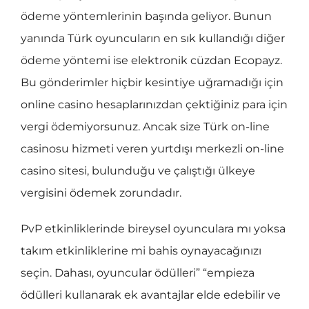
ödeme yöntemlerinin başında geliyor. Bunun
yanında Türk oyuncuların en sık kullandığı diğer
ödeme yöntemi ise elektronik cüzdan Ecopayz.
Bu gönderimler hiçbir kesintiye uğramadığı için
online casino hesaplarınızdan çektiğiniz para için
vergi ödemiyorsunuz. Ancak size Türk on-line
casinosu hizmeti veren yurtdışı merkezli on-line
casino sitesi, bulunduğu ve çalıştığı ülkeye
vergisini ödemek zorundadır.
PvP etkinliklerinde bireysel oyunculara mı yoksa
takım etkinliklerine mi bahis oynayacağınızı
seçin. Dahası, oyuncular ödülleri” “empieza
ödülleri kullanarak ek avantajlar elde edebilir ve