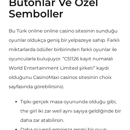
Butonlar Ve Özel
Semboller
Bu Türk online online casino sitesinin sunduğu
oyunlar oldukça geniş bir yelpazeye sahip. Farklı
miktarlarda ödüller birbirinden farklı oyunlar ile
oyuncularla buluşuyor. “C51126 kayıt numaralı
World Entertainment Limited şirketi” kaydı
olduğunu CasinoMaxi casinos sitesinin choix
sayfasında görebilirsiniz.
Tıpkı gerçek masa oyununda olduğu gibi,
the girl iki zar weil aynı sayıya geldiğinde bir
daha zar atabilirsin.
Daha güvenli empieza resmi bir oyun