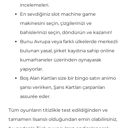
incelemeleri.
En sevdiğiniz slot machine game
makinesini seçin, çizgilerinizi ve
bahislerinizi seçin, döndürün ve kazanın!
Bunu Avrupa veya farklı ülkelerde merkezli
bulunan yasal, şirket kaydına sahip online
kumarhaneler üzerinden oynayarak
yapıyorlar.
Boş Alan Kartları size bir bingo satırı animo
şansı verirken, Şans Kartları çarpanları
assurée eder.
Tüm oyunların titizlikle test edildiğinden ve
tamamen lisanslı olduğundan emin olabilirsiniz,