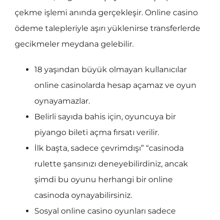
çekme işlemi anında gerçekleşir. Online casino
ödeme talepleriyle aşırı yüklenirse transferlerde
gecikmeler meydana gelebilir.
18 yaşından büyük olmayan kullanıcılar
online casinolarda hesap açamaz ve oyun
oynayamazlar.
Belirli sayıda bahis için, oyuncuya bir
piyango bileti açma fırsatı verilir.
İlk başta, sadece çevrimdışı” “casinoda
rulette şansınızı deneyebilirdiniz, ancak
şimdi bu oyunu herhangi bir online
casinoda oynayabilirsiniz.
Sosyal online casino oyunları sadece