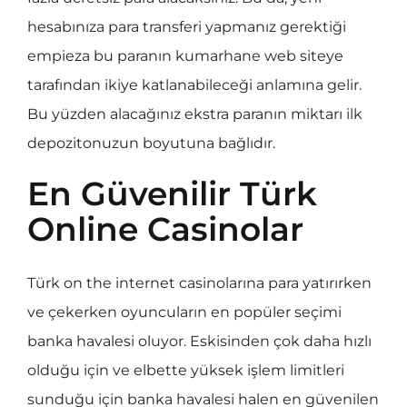
hesabınıza para transferi yapmanız gerektiği
empieza bu paranın kumarhane web siteye
tarafından ikiye katlanabileceği anlamına gelir.
Bu yüzden alacağınız ekstra paranın miktarı ilk
depozitonuzun boyutuna bağlıdır.
En Güvenilir Türk
Online Casinolar
Türk on the internet casinolarına para yatırırken
ve çekerken oyuncuların en popüler seçimi
banka havalesi oluyor. Eskisinden çok daha hızlı
olduğu için ve elbette yüksek işlem limitleri
sunduğu için banka havalesi halen en güvenilen