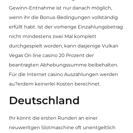
Gewinn-Entnahme ist nur danach möglich,
wenn ihr die Bonus-Bedingungen vollständig
erfüllt habt. Ist der vorherige Einzahlungsbetrag
nicht mindestens zwei Mal komplett
durchgespielt worden, kann dasjenige Vulkan
Vegas On line casino 20 Prozent der
beantragten Abhebungssumme beibehalten.
Für die Internet casino Auszahlungen werden
au?erdem keinerlei Kosten berechnet.
Deutschland
Ihr könnt die ersten Runden an einer
neuweritgen Slotmaschine oft unentgeltlich