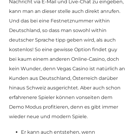
Nachricht via E-Mail und Live-Chat zu eingeben,
kann man an dieser stelle auch direkt anrufen.
Und das bei eine Festnetznummer within
Deutschland, so dass man sowohl within
deutscher Sprache tipp geben wird, als auch
kostenlos! So eine gewisse Option findet guy
bei kaum einem anderen Online-Casino, doch
kein Wunder, denn Vegas Casino ist natürlich an
Kunden aus Deutschland, Österreich darüber
hinaus Schweiz ausgerichtet. Aber auch schon
erfahrenere Spieler können vonseiten dem
Demo Modus profitieren, denn es gibt immer
wieder neue und modern Spiele.
Er kann auch entstehen, wenn