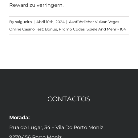
Reward zu verringern.
By
salgueiro
|
Abril 10th, 2024
|
Ausführlicher Vulkan Vegas
Online Casino Test: Bonus, Promo Codes, Spiele And Mehr - 104
CONTACTOS
Morada:
Rua do Lugar, 34 – Vila Do Porto Moniz
9270-156 Porto Moniz