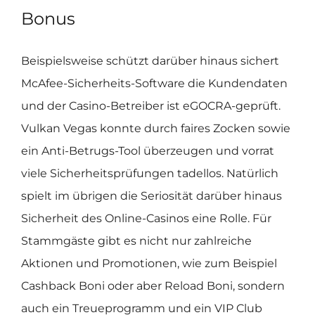
Bonus
Beispielsweise schützt darüber hinaus sichert
McAfee-Sicherheits-Software die Kundendaten
und der Casino-Betreiber ist eGOCRA-geprüft.
Vulkan Vegas konnte durch faires Zocken sowie
ein Anti-Betrugs-Tool überzeugen und vorrat
viele Sicherheitsprüfungen tadellos. Natürlich
spielt im übrigen die Seriosität darüber hinaus
Sicherheit des Online-Casinos eine Rolle. Für
Stammgäste gibt es nicht nur zahlreiche
Aktionen und Promotionen, wie zum Beispiel
Cashback Boni oder aber Reload Boni, sondern
auch ein Treueprogramm und ein VIP Club