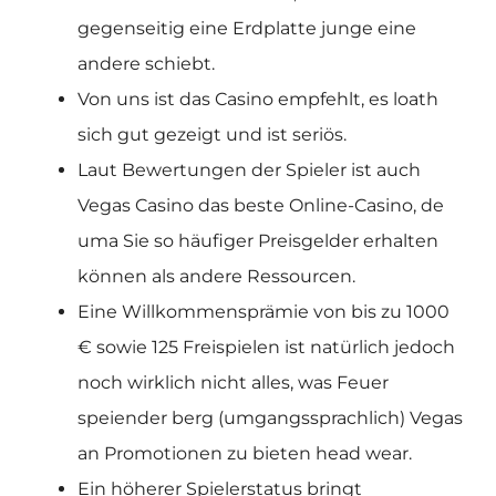
gegenseitig eine Erdplatte junge eine
andere schiebt.
Von uns ist das Casino empfehlt, es loath
sich gut gezeigt und ist seriös.
Laut Bewertungen der Spieler ist auch
Vegas Casino das beste Online-Casino, de
uma Sie so häufiger Preisgelder erhalten
können als andere Ressourcen.
Eine Willkommensprämie von bis zu 1000
€ sowie 125 Freispielen ist natürlich jedoch
noch wirklich nicht alles, was Feuer
speiender berg (umgangssprachlich) Vegas
an Promotionen zu bieten head wear.
Ein höherer Spielerstatus bringt