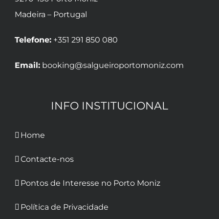
Madeira – Portugal
Telefone:
+351 291 850 080
Email:
booking@salgueiroportomoniz.com
INFO INSTITUCIONAL
Home
Contacte-nos
Pontos de Interesse no Porto Moniz
Política de Privacidade