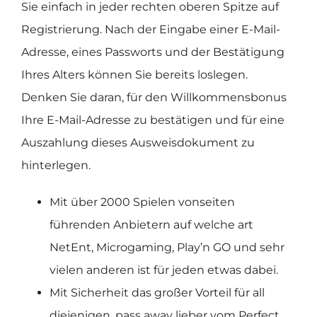
Sie einfach in jeder rechten oberen Spitze auf
Registrierung. Nach der Eingabe einer E-Mail-
Adresse, eines Passworts und der Bestätigung
Ihres Alters können Sie bereits loslegen.
Denken Sie daran, für den Willkommensbonus
Ihre E-Mail-Adresse zu bestätigen und für eine
Auszahlung dieses Ausweisdokument zu
hinterlegen.
Mit über 2000 Spielen vonseiten
führenden Anbietern auf welche art
NetEnt, Microgaming, Play’n GO und sehr
vielen anderen ist für jeden etwas dabei.
Mit Sicherheit das großer Vorteil für all
diejenigen, pass away lieber vom Perfect