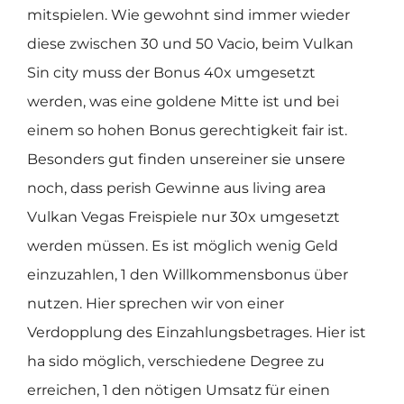
mitspielen. Wie gewohnt sind immer wieder
diese zwischen 30 und 50 Vacio, beim Vulkan
Sin city muss der Bonus 40x umgesetzt
werden, was eine goldene Mitte ist und bei
einem so hohen Bonus gerechtigkeit fair ist.
Besonders gut finden unsereiner
sie unsere
noch, dass perish Gewinne aus living area
Vulkan Vegas Freispiele nur 30x umgesetzt
werden müssen. Es ist möglich wenig Geld
einzuzahlen, 1 den Willkommensbonus über
nutzen. Hier sprechen wir von einer
Verdopplung des Einzahlungsbetrages. Hier ist
ha sido möglich, verschiedene Degree zu
erreichen, 1 den nötigen Umsatz für einen