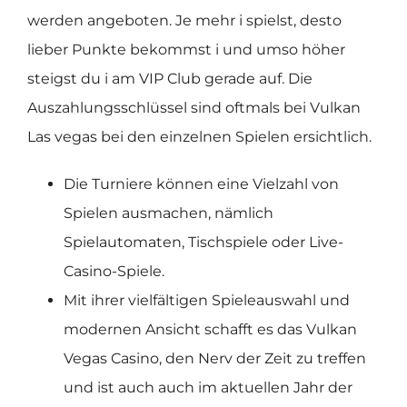
werden angeboten. Je mehr i spielst, desto
lieber Punkte bekommst i und umso höher
steigst du i am VIP Club gerade auf. Die
Auszahlungsschlüssel sind oftmals bei Vulkan
Las vegas bei den einzelnen Spielen ersichtlich.
Die Turniere können eine Vielzahl von
Spielen ausmachen, nämlich
Spielautomaten, Tischspiele oder Live-
Casino-Spiele.
Mit ihrer vielfältigen Spieleauswahl und
modernen Ansicht schafft es das Vulkan
Vegas Casino, den Nerv der Zeit zu treffen
und ist auch auch im aktuellen Jahr der