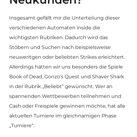
Insgesamt gefällt mir die Unterteilung dieser
verschiedenen Automaten inside die
wichtigsten Rubriken. Dadurch wird das
Stöbern und Suchen nach beispielsweise
neuweritgen oder beliebten Strikes erleichtert.
Allerdings hätten wir uns besonders die Spiele
Book of Dead, Gonzo’s Quest und Shaver Shark
in der Rubrik „Beliebt“ gewünscht. Wer an
spannenden Wettbewerben teilnehmen und
Cash oder Freispiele gewinnen möchte, hat alle
aktuellen Turniere im gleichnamigen Phase
„Turniere“.