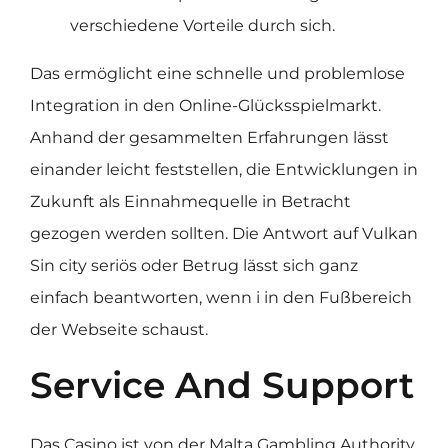
verschiedene Vorteile durch sich.
Das ermöglicht eine schnelle und problemlose
Integration in den Online-Glücksspielmarkt.
Anhand der gesammelten Erfahrungen lässt
einander leicht feststellen, die Entwicklungen in
Zukunft als Einnahmequelle in Betracht
gezogen werden sollten. Die Antwort auf Vulkan
Sin city seriös oder Betrug lässt sich ganz
einfach beantworten, wenn i in den Fußbereich
der Webseite schaust.
Service And Support
Das Casino ist von der Malta Gambling Authority