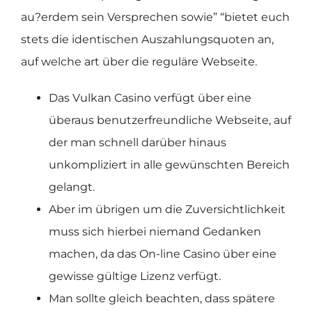
au?erdem sein Versprechen sowie” “bietet euch
stets die identischen Auszahlungsquoten an,
auf welche art über die reguläre Webseite.
Das Vulkan Casino verfügt über eine
überaus benutzerfreundliche Webseite, auf
der man schnell darüber hinaus
unkompliziert in alle gewünschten Bereich
gelangt.
Aber im übrigen um die Zuversichtlichkeit
muss sich hierbei niemand Gedanken
machen, da das On-line Casino über eine
gewisse gültige Lizenz verfügt.
Man sollte gleich beachten, dass spätere