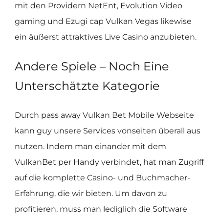
mit den Providern NetEnt, Evolution Video
gaming und Ezugi cap Vulkan Vegas likewise
ein äußerst attraktives Live Casino anzubieten.
Andere Spiele – Noch Eine
Unterschätzte Kategorie
Durch pass away Vulkan Bet Mobile Webseite
kann guy unsere Services vonseiten überall aus
nutzen. Indem man einander mit dem
VulkanBet per Handy verbindet, hat man Zugriff
auf die komplette Casino- und Buchmacher-
Erfahrung, die wir bieten. Um davon zu
profitieren, muss man lediglich die Software