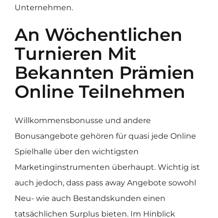
Unternehmen.
An Wöchentlichen
Turnieren Mit
Bekannten Prämien
Online Teilnehmen
Willkommensbonusse und andere
Bonusangebote gehören für quasi jede Online
Spielhalle über den wichtigsten
Marketinginstrumenten überhaupt. Wichtig ist
auch jedoch, dass pass away Angebote sowohl
Neu- wie auch Bestandskunden einen
tatsächlichen Surplus bieten. Im Hinblick