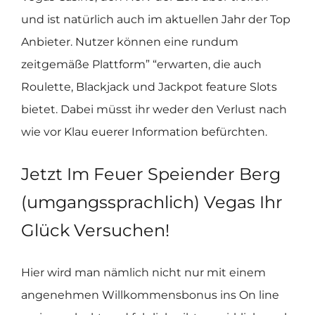
und ist natürlich auch im aktuellen Jahr der Top
Anbieter. Nutzer können eine rundum
zeitgemäße Plattform” “erwarten, die auch
Roulette, Blackjack und Jackpot feature Slots
bietet. Dabei müsst ihr weder den Verlust nach
wie vor Klau euerer Information befürchten.
Jetzt Im Feuer Speiender Berg
(umgangssprachlich) Vegas Ihr
Glück Versuchen!
Hier wird man nämlich nicht nur mit einem
angenehmen Willkommensbonus ins On line