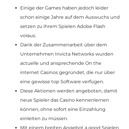
Einige der Games haben jedoch leider
schon einige Jahre auf dem Auswuchs und
setzen zu ihrem Spielen Adobe Flash
voraus.
Dank der Zusammenarbeit über dem
Unternehmen Invicta Networks wurden
actuelle und ansprechende On the
internet Casinos gegründet, die nur über
eine gewisse top Software verfügen.
Diese Aktionen werden angeboten, damit
neue Spieler das Casino kennenlernen
können, ohne sofort eine Einzahlung
einleiten zu müssen.
Mit einem breiten Angebot a good Spielen,