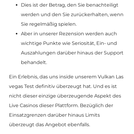
Dies ist der Betrag, den Sie benachteiligt
werden und den Sie zurückerhalten, wenn
Sie regelmäßig spielen.
Aber in unserer Rezension werden auch
wichtige Punkte wie Seriosität, Ein- und
Auszahlungen darüber hinaus der Support
behandelt.
Ein Erlebnis, das uns inside unserem Vulkan Las
vegas Test definitiv überzeugt hat. Und es ist
nicht dieser einzige überzeugende Aspekt des
Live Casinos dieser Plattform. Bezüglich der
Einsatzgrenzen darüber hinaus Limits
überzeugt das Angebot ebenfalls.