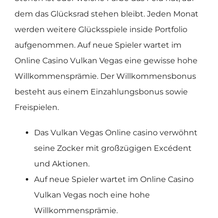
dem das Glücksrad stehen bleibt. Jeden Monat
werden weitere Glücksspiele inside Portfolio
aufgenommen. Auf neue Spieler wartet im
Online Casino Vulkan Vegas eine gewisse hohe
Willkommensprämie. Der Willkommensbonus
besteht aus einem Einzahlungsbonus sowie
Freispielen.
Das Vulkan Vegas Online casino verwöhnt
seine Zocker mit großzügigen Excédent
und Aktionen.
Auf neue Spieler wartet im Online Casino
Vulkan Vegas noch eine hohe
Willkommensprämie.