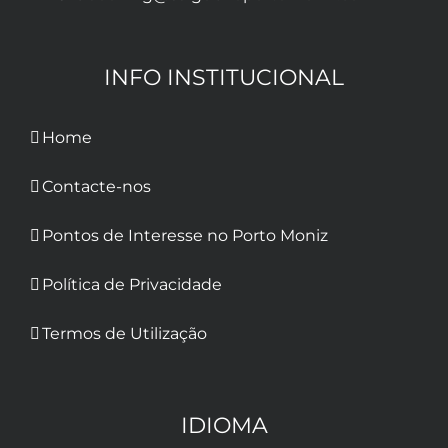
INFO INSTITUCIONAL
Home
Contacte-nos
Pontos de Interesse no Porto Moniz
Política de Privacidade
Termos de Utilização
IDIOMA