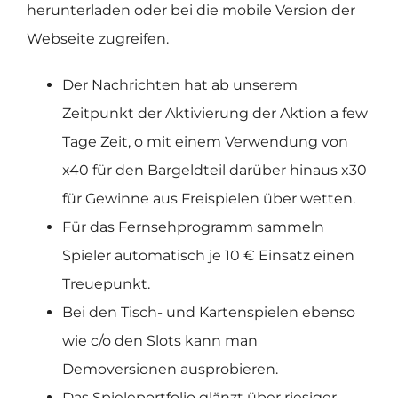
herunterladen oder bei die mobile Version der
Webseite zugreifen.
Der Nachrichten hat ab unserem
Zeitpunkt der Aktivierung der Aktion a few
Tage Zeit, o mit einem Verwendung von
x40 für den Bargeldteil darüber hinaus x30
für Gewinne aus Freispielen über wetten.
Für das Fernsehprogramm sammeln
Spieler automatisch je 10 € Einsatz einen
Treuepunkt.
Bei den Tisch- und Kartenspielen ebenso
wie c/o den Slots kann man
Demoversionen ausprobieren.
Das Spieleportfolio glänzt über riesiger