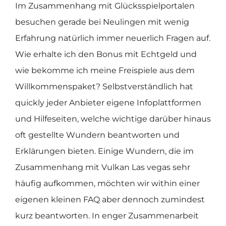
Im Zusammenhang mit Glücksspielportalen
besuchen gerade bei Neulingen mit wenig
Erfahrung natürlich immer neuerlich Fragen auf.
Wie erhalte ich den Bonus mit Echtgeld und
wie bekomme ich meine Freispiele aus dem
Willkommenspaket? Selbstverständlich hat
quickly jeder Anbieter eigene Infoplattformen
und Hilfeseiten, welche wichtige darüber hinaus
oft gestellte Wundern beantworten und
Erklärungen bieten. Einige Wundern, die im
Zusammenhang mit Vulkan Las vegas sehr
häufig aufkommen, möchten wir within einer
eigenen kleinen FAQ aber dennoch zumindest
kurz beantworten. In enger Zusammenarbeit