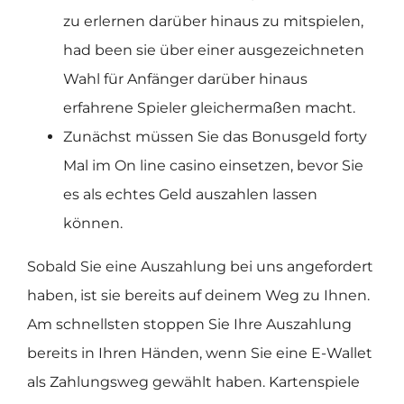
zu erlernen darüber hinaus zu mitspielen,
had been sie über einer ausgezeichneten
Wahl für Anfänger darüber hinaus
erfahrene Spieler gleichermaßen macht.
Zunächst müssen Sie das Bonusgeld forty
Mal im On line casino einsetzen, bevor Sie
es als echtes Geld auszahlen lassen
können.
Sobald Sie eine Auszahlung bei uns angefordert
haben, ist sie bereits auf deinem Weg zu Ihnen.
Am schnellsten stoppen Sie Ihre Auszahlung
bereits in Ihren Händen, wenn Sie eine E-Wallet
als Zahlungsweg gewählt haben. Kartenspiele