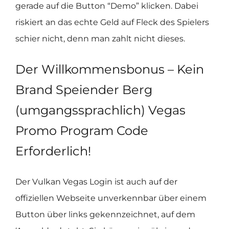
gerade auf die Button “Demo” klicken. Dabei
riskiert an das echte Geld auf Fleck des Spielers
schier nicht, denn man zahlt nicht dieses.
Der Willkommensbonus – Kein
Brand Speiender Berg
(umgangssprachlich) Vegas
Promo Program Code
Erforderlich!
Der Vulkan Vegas Login ist auch auf der
offiziellen Webseite unverkennbar über einem
Button über links gekennzeichnet, auf dem