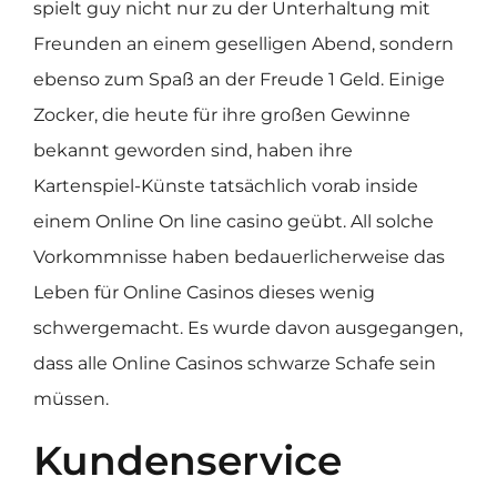
spielt guy nicht nur zu der Unterhaltung mit
Freunden an einem geselligen Abend, sondern
ebenso zum Spaß an der Freude 1 Geld. Einige
Zocker, die heute für ihre großen Gewinne
bekannt geworden sind, haben ihre
Kartenspiel-Künste tatsächlich vorab inside
einem Online On line casino geübt. All solche
Vorkommnisse haben bedauerlicherweise das
Leben für Online Casinos dieses wenig
schwergemacht. Es wurde davon ausgegangen,
dass alle Online Casinos schwarze Schafe sein
müssen.
Kundenservice