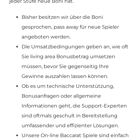
jeder Stufe neue Boni hat.
Bisher besitzen wir über die Boni
gesprochen, pass away für neue Spieler
angeboten werden.
Die Umsatzbedingungen geben an, wie oft
Sie living area Bonusbetrag umsetzen
müssen, bevor Sie gegenseitig Ihre
Gewinne auszahlen lassen können.
Ob es um technische Unterstützung,
Bonusanfragen oder allgemeine
Informationen geht, die Support-Experten
sind oftmals geschult in Bereitstellung
umfassender und effizienter Lösungen.
Unsere On-line Baccarat Spiele sind einfach