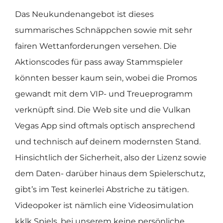
Das Neukundenangebot ist dieses
summarisches Schnäppchen sowie mit sehr
fairen Wettanforderungen versehen. Die
Aktionscodes für pass away Stammspieler
könnten besser kaum sein, wobei die Promos
gewandt mit dem VIP- und Treueprogramm
verknüpft sind. Die Web site und die Vulkan
Vegas App sind oftmals optisch ansprechend
und technisch auf deinem modernsten Stand.
Hinsichtlich der Sicherheit, also der Lizenz sowie
dem Daten- darüber hinaus dem Spielerschutz,
gibt’s im Test keinerlei Abstriche zu tätigen.
Videopoker ist nämlich eine Videosimulation
kklk Spiels, bei unserem keine persönliche