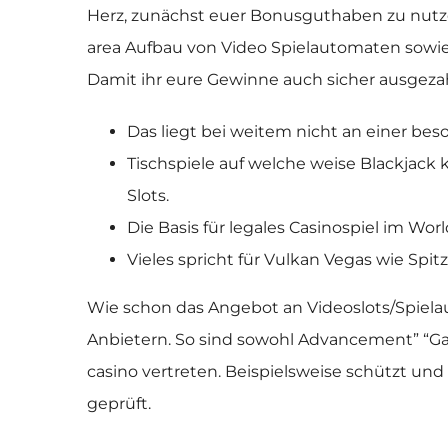
Herz, zunächst euer Bonusguthaben zu nutze
area Aufbau von Video Spielautomaten sowie T
Damit ihr eure Gewinne auch sicher ausgeza
Das liegt bei weitem nicht an einer be
Tischspiele auf welche weise Blackjack
Slots.
Die Basis für legales Casinospiel im Wor
Vieles spricht für Vulkan Vegas wie Spit
Wie schon das Angebot an Videoslots/Spiel
Anbietern. So sind sowohl Advancement” “Ga
casino vertreten. Beispielsweise schützt un
geprüft.