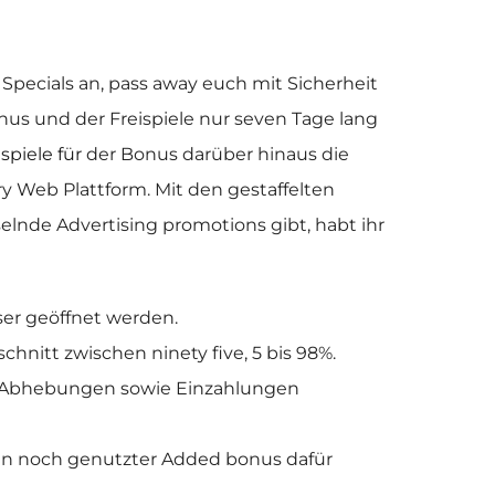
pecials an, pass away euch mit Sicherheit
onus und der Freispiele nur seven Tage lang
ispiele für
der Bonus darüber hinaus die
y Web Plattform. Mit den gestaffelten
lnde Advertising promotions gibt, habt ihr
ser geöffnet werden.
hnitt zwischen ninety five, 5 bis 98%.
h Abhebungen sowie Einzahlungen
 ein noch genutzter Added bonus dafür