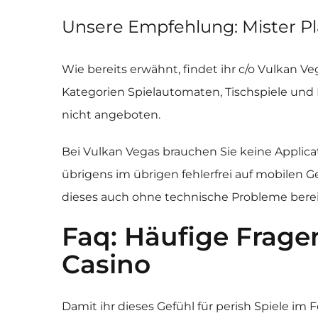
Unsere Empfehlung: Mister Pl
Wie bereits erwähnt, findet ihr c/o Vulkan Ve
Kategorien Spielautomaten, Tischspiele und 
nicht angeboten.
Bei Vulkan Vegas brauchen Sie keine Applica
übrigens im übrigen fehlerfrei auf mobilen G
dieses auch ohne technische Probleme berei
Faq: Häufige Frage
Casino
Damit ihr dieses Gefühl für perish Spiele i