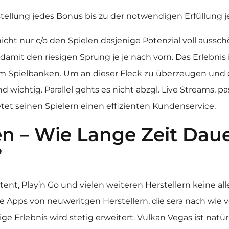
sstellung jedes Bonus bis zu der notwendigen Erfüllun
icht nur c/o den Spielen dasjenige Potenzial voll aussch
damit den riesigen Sprung je je nach vorn. Das Erlebnis 
om Spielbanken. Um an dieser Fleck zu überzeugen und 
wichtig. Parallel gehts es nicht abzgl. Live Streams, p
et seinen Spielern einen effizienten Kundenservice.
 – Wie Lange Zeit Daue
?
tent, Play’n Go und vielen weiteren Herstellern keine al
 Apps von neuweritgen Herstellern, die sera nach wie vor
ge Erlebnis wird stetig erweitert. Vulkan Vegas ist nat