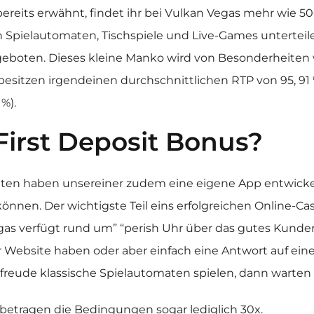
ereits erwähnt, findet ihr bei Vulkan Vegas mehr wie 500
en Spielautomaten, Tischspiele und Live-Games unterteil
ngeboten. Dieses kleine Manko wird von Besonderheiten 
besitzen irgendeinen durchschnittlichen RTP von 95, 91 % (
 %).
First Deposit Bonus?
äten haben unsereiner zudem eine eigene App entwickelt
nen. Der wichtigste Teil eins erfolgreichen Online-Casin
 verfügt rund um” “perish Uhr über das gutes Kunden
Website haben oder aber einfach eine Antwort auf eine 
 freude klassische Spielautomaten spielen, dann warten 
 betragen die Bedingungen sogar lediglich 30x.