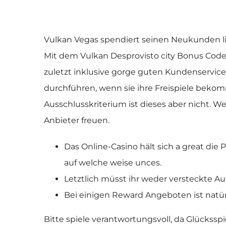
Vulkan Vegas spendiert seinen Neukunden l
Mit dem Vulkan Desprovisto city Bonus Code f
zuletzt inklusive gorge guten Kundenservic
durchführen, wenn sie ihre Freispiele bekom
Ausschlusskriterium ist dieses aber nicht. W
Anbieter freuen.
Das Online-Casino hält sich a great die
auf welche weise unces.
Letztlich müsst ihr weder versteckte A
Bei einigen Reward Angeboten ist natü
Bitte spiele verantwortungsvoll, da Glückssp