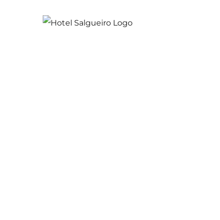
Skip
to
content
Início
|
Vulkan Vegas 500 Reward Program Code