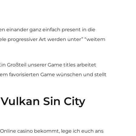
sen einander ganz einfach present in die
ele progressiver Art werden unter” “weitem
n Großteil unserer Game titles arbeitet
 dem favorisierten Game wünschen und stellt
Vulkan Sin City
e Online casino bekommt, lege ich euch ans