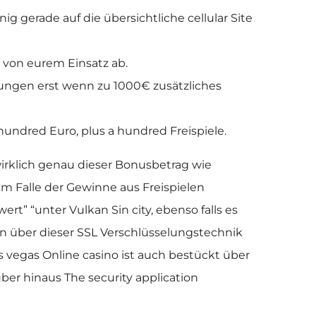
ig gerade auf die übersichtliche cellular Site
von eurem Einsatz ab.
ngen erst wenn zu 1000€ zusätzliches
undred Euro, plus a hundred Freispiele.
irklich genau dieser Bonusbetrag wie
m Falle der Gewinne aus Freispielen
rt” “unter Vulkan Sin city, ebenso falls es
gen über dieser SSL Verschlüsselungstechnik
Las vegas Online casino ist auch bestückt über
ber hinaus The security application