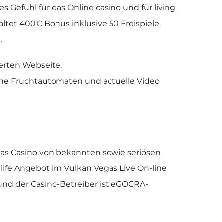
efühl für das Online casino und für living
ltet 400€ Bonus inklusive 50 Freispiele.
.
ierten Webseite.
sche Fruchtautomaten und actuelle Video
as Casino von bekannten sowie seriösen
ife Angebot im Vulkan Vegas Live On-line
und der Casino-Betreiber ist eGOCRA-