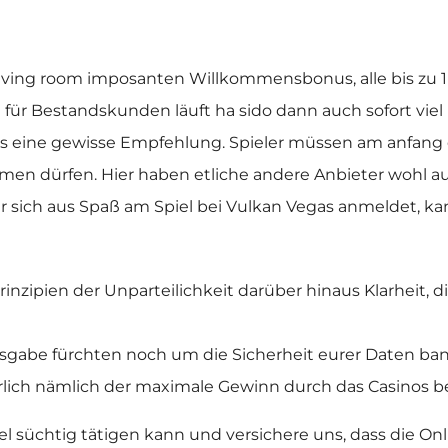
iving room imposanten Willkommensbonus, alle bis zu 
ür Bestandskunden läuft ha sido dann auch sofort viel b
es eine gewisse Empfehlung. Spieler müssen am anfang 
men dürfen. Hier haben etliche andere Anbieter wohl au
er sich aus Spaß am Spiel bei Vulkan Vegas anmeldet, ka
 Prinzipien der Unparteilichkeit darüber hinaus Klarhei
usgabe fürchten noch um die Sicherheit eurer Daten ba
rlich nämlich der maximale Gewinn durch das Casinos b
iel süchtig tätigen kann und versichere uns, dass die On