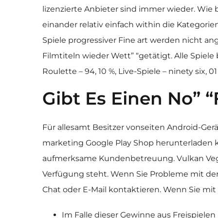
lizenzierte Anbieter sind immer wieder. Wie b
einander relativ einfach within die Kategori
Spiele progressiver Fine art werden nicht a
Filmtiteln wieder Wett” “getätigt. Alle Spiele 
Roulette – 94, 10 %, Live-Spiele – ninety six, 01
Gibt Es Einen No” “
Für allesamt Besitzer vonseiten Android-Ger
marketing Google Play Shop herunterladen kön
aufmerksame Kundenbetreuung. Vulkan Vegas
Verfügung steht. Wenn Sie Probleme mit der 
Chat oder E-Mail kontaktieren. Wenn Sie mit
Im Falle dieser Gewinne aus Freispielen