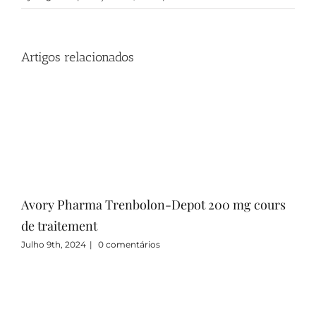
Artigos relacionados
Avory Pharma Trenbolon-Depot 200 mg cours
Inj
de traitement
Junh
Julho 9th, 2024
|
0 comentários