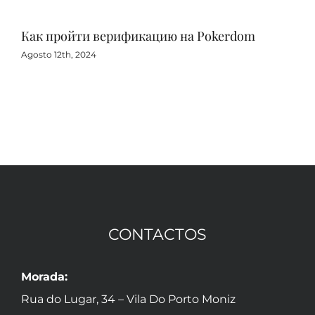
Как пройти верификацию на Pokerdom
Игр
с 
Agosto 12th, 2024
Agos
CONTACTOS
Morada:
Rua do Lugar, 34 – Vila Do Porto Moniz